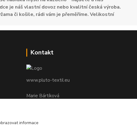
dce je náš vlastní dovoz nebo kvalitní česká výroba.
žama či košile, rádi vám je přeměříme. Velikostní
Kontakt
www.pluto-textil.eu
Marie Bártíková
+420 739 455 857
denně 8.00 - 22.00 hod.
obrazovat informace
pluto@pluto.eu