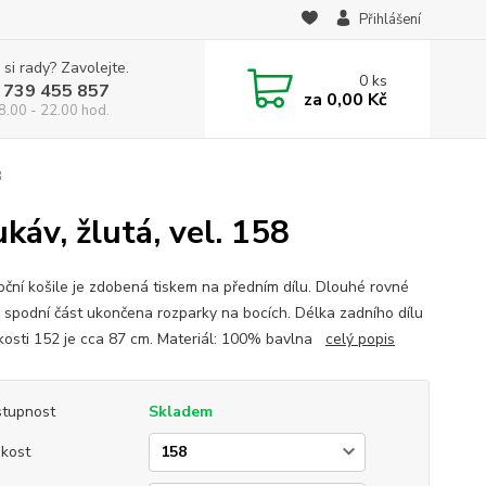
Přihlášení
 si rady? Zavolejte.
0
ks
 739 455 857
za
0,00 Kč
8.00 - 22.00 hod.
8
káv, žlutá, vel. 158
noční košile je zdobená tiskem na předním dílu. Dlouhé rovné
, spodní část ukončena rozparky na bocích. Délka zadního dílu
ikosti 152 je cca 87 cm. Materiál: 100% bavlna
celý popis
tupnost
Skladem
ikost