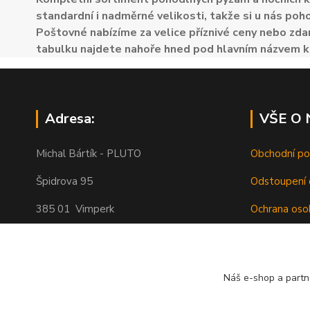
standardní i nadměrné velikosti, takže si u nás poh
Poštovné nabízíme za velice příznivé ceny nebo zdar
tabulku najdete nahoře hned pod hlavním názvem k
Adresa:
VŠE O
Michal Bártík - PLUTO
Obchodní p
Špidrova 95
Odstoupení 
385 01 Vimperk
Ochrana oso
Poštovné
Telefon 739455857, 739455859
O nás
Náš e-shop a partn