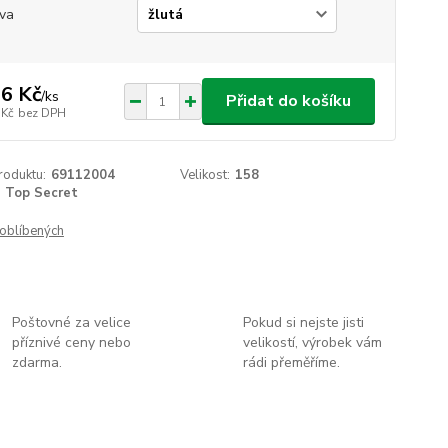
va
6 Kč
/
ks
Přidat do košíku
 Kč
bez DPH
roduktu:
69112004
Velikost:
158
Top Secret
oblíbených
Poštovné za velice
Pokud si nejste jisti
příznivé ceny nebo
velikostí, výrobek vám
zdarma.
rádi přeměříme.