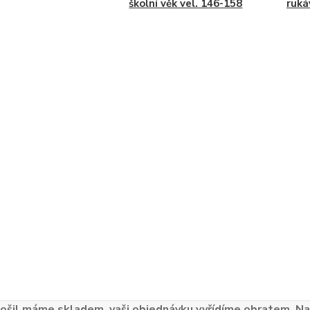
školní věk vel. 146-158
ruká
ošil máme skladem, vaši objednávku vyřídíme obratem. Naš