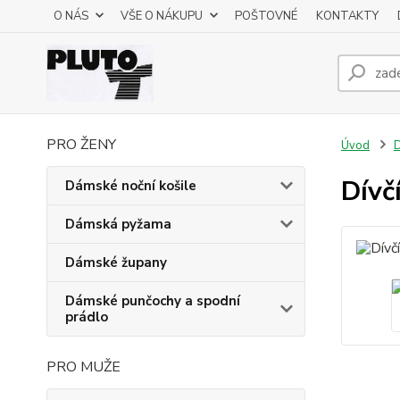
O NÁS
VŠE O NÁKUPU
POŠTOVNÉ
KONTAKTY
PRO ŽENY
Úvod
D
Dívč
Dámské noční košile
Dámská pyžama
Dámské župany
Dámské punčochy a spodní
prádlo
PRO MUŽE