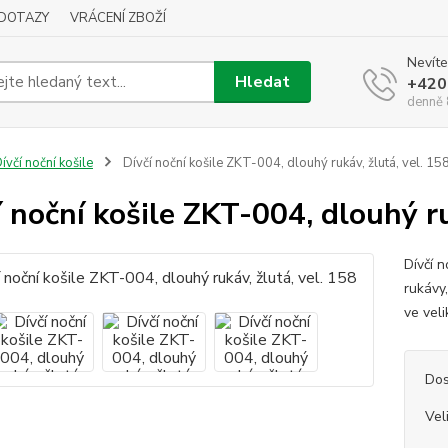
DOTAZY
VRÁCENÍ ZBOŽÍ
Nevíte
Hledat
+420
denně 
ívčí noční košile
Dívčí noční košile ZKT-004, dlouhý rukáv, žlutá, vel. 15
í noční košile ZKT-004, dlouhý ru
Dívčí 
rukávy
ve vel
Dos
Vel