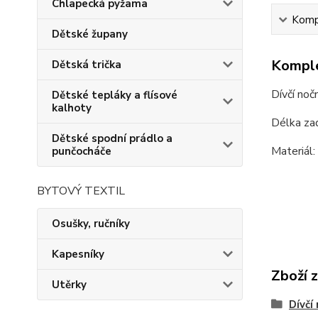
Chlapecká pyžama
Kompl
Dětské župany
Komple
Dětská trička
Dívčí noč
Dětské tepláky a flísové
kalhoty
Délka zad
Dětské spodní prádlo a
Materiál
punčocháče
BYTOVÝ TEXTIL
Osušky, ručníky
Kapesníky
Zboží 
Utěrky
Dívčí 