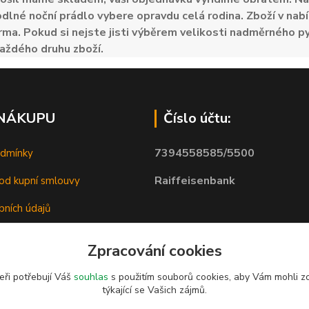
odlné noční prádlo vybere opravdu celá rodina. Zboží v nabí
ma. Pokud si nejste jisti výběrem velikosti nadměrného py
aždého druhu zboží.
 NÁKUPU
Číslo účtu:
7394558585/5500
odmínky
Raiffeisenbank
od kupní smlouvy
bních údajů
Zpracování cookies
eři potřebují Váš
souhlas
s použitím souborů cookies, aby Vám mohli z
týkající se Vašich zájmů.