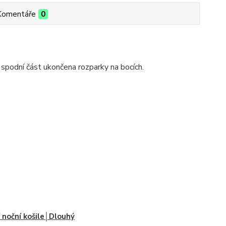
Komentáře
0
, spodní část ukončena rozparky na bocích.
í noční košile│Dlouhý