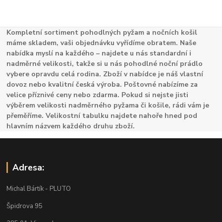
Kompletní sortiment pohodlných pyžam a nočních košil
máme skladem, vaši objednávku vyřídíme obratem. Naše
nabídka myslí na každého – najdete u nás standardní i
nadměrné velikosti, takže si u nás pohodlné noční prádlo
vybere opravdu celá rodina. Zboží v nabídce je náš vlastní
dovoz nebo kvalitní česká výroba. Poštovné nabízíme za
velice příznivé ceny nebo zdarma. Pokud si nejste jisti
výběrem velikosti nadměrného pyžama či košile, rádi vám je
přeměříme. Velikostní tabulku najdete nahoře hned pod
hlavním názvem každého druhu zboží.
Adresa:
Michal Bártík - PLUTO
Špidrova 95