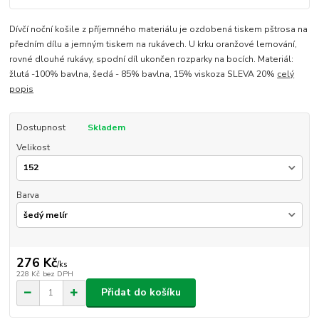
Dívčí noční košile z příjemného materiálu je ozdobená tiskem pštrosa na
předním dílu a jemným tiskem na rukávech. U krku oranžové lemování,
rovné dlouhé rukávy, spodní díl ukončen rozparky na bocích. Materiál:
žlutá -100% bavlna, šedá - 85% bavlna, 15% viskoza SLEVA 20%
celý
popis
Dostupnost
Skladem
Velikost
Barva
276 Kč
/
ks
228 Kč
bez DPH
Přidat do košíku