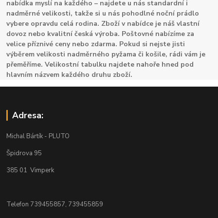
nabídka myslí na každého – najdete u nás standardní i
nadměrné velikosti, takže si u nás pohodlné noční prádlo
vybere opravdu celá rodina. Zboží v nabídce je náš vlastní
dovoz nebo kvalitní česká výroba. Poštovné nabízíme za
velice příznivé ceny nebo zdarma. Pokud si nejste jisti
výběrem velikosti nadměrného pyžama či košile, rádi vám je
přeměříme. Velikostní tabulku najdete nahoře hned pod
hlavním názvem každého druhu zboží.
Adresa:
Michal Bártík - PLUTO
Špidrova 95
385 01 Vimperk
Telefon 739455857, 739455859