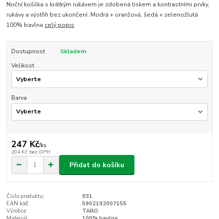
Noční košilka s krátkým rukávem je zdobená tiskem a kontrastními prvky,
rukávy a výstřih bez ukončení. Modrá + oranžová, šedá + zelenožlutá
100% bavlna
celý popis
Dostupnost
Skladem
Velikost
Barva
247 Kč
/
ks
204 Kč
bez DPH
Přidat do košíku
Číslo produktu:
931
EAN kód:
5902192007155
Výrobce:
TARO
Materiál:
100% bavlna