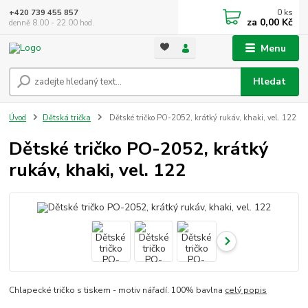
0
ks
+420 739 455 857
za
0,00 Kč
denně 8.00 - 22.00 hod.
Menu
Hledat
Úvod
Dětská trička
Dětské tričko PO-2052, krátký rukáv, khaki, vel. 122
Dětské tričko PO-2052, krátký
rukáv, khaki, vel. 122
Chlapecké tričko s tiskem - motiv nářadí. 100% bavlna
celý popis