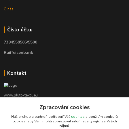
O nás
Číslo účtu:
7394558585/5500
Raiffeisenbank
Kontakt
www.pluto-textil.eu
Zpracování cookies
Marie Bártíková
+420 739 455 857
Náš e-shop a partneři potřebují Váš
souhlas
s použitím souborů
denně 8.00 - 22.00 hod.
cookies, aby Vám mohli zobrazovat informace týkající se Vašich
zájmů.