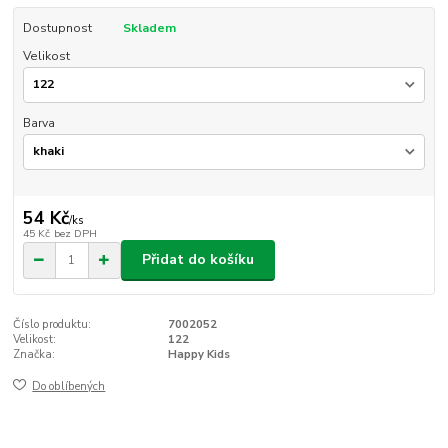
Dostupnost
Skladem
Velikost
Barva
54 Kč
/
ks
45 Kč
bez DPH
Přidat do košíku
Číslo produktu:
7002052
Velikost:
122
Značka:
Happy Kids
Do oblíbených