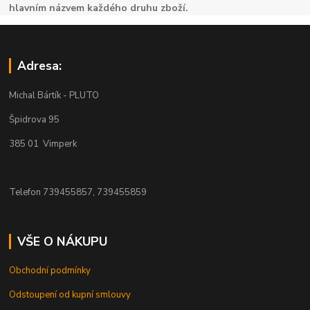
hlavním názvem každého druhu zboží.
Adresa:
Michal Bártík - PLUTO
Špidrova 95
385 01 Vimperk
Telefon 739455857, 739455859
VŠE O NÁKUPU
Obchodní podmínky
Odstoupení od kupní smlouvy