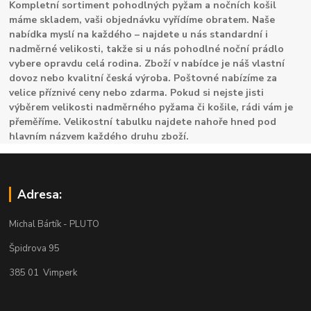
Kompletní sortiment pohodlných pyžam a nočních košil
máme skladem, vaši objednávku vyřídíme obratem. Naše
nabídka myslí na každého – najdete u nás standardní i
nadměrné velikosti, takže si u nás pohodlné noční prádlo
vybere opravdu celá rodina. Zboží v nabídce je náš vlastní
dovoz nebo kvalitní česká výroba. Poštovné nabízíme za
velice příznivé ceny nebo zdarma. Pokud si nejste jisti
výběrem velikosti nadměrného pyžama či košile, rádi vám je
přeměříme. Velikostní tabulku najdete nahoře hned pod
hlavním názvem každého druhu zboží.
Adresa:
Michal Bártík - PLUTO
Špidrova 95
385 01 Vimperk