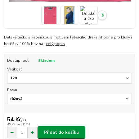
Dětské tričko s kapsičkou s motivem létajícího draka, vhodné pro kluky i
holčičky. 100% bavlna
celý popis
Dostupnost
Skladem
Velikost
Barva
54 Kč
/
ks
45 Kč
bez DPH
Přidat do košíku