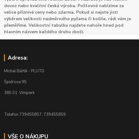
dovoz nebo kvalitní česká výroba. Poštovné nabízíme za
velice příznivé ceny nebo zdarma. Pokud si nejste jisti
výběrem velikosti nadměrného pyžama či košile, rádi vám je
přeměříme. Velikostní tabulku najdete nahoře hned pod
hlavním názvem každého druhu zboží.
Adresa:
Michal Bártík - PLUTO
Špidrova 95
385 01 Vimperk
Telefon 739455857, 739455859
VŠE O NÁKUPU