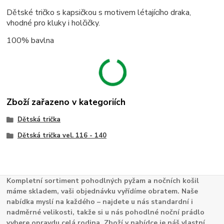
Dětské tričko s kapsičkou s motivem létajícího draka,
vhodné pro kluky i holčičky.
100% bavlna
Zboží zařazeno v kategoriích
Dětská trička
Dětská trička vel. 116 - 140
Kompletní sortiment pohodlných pyžam a nočních košil
máme skladem, vaši objednávku vyřídíme obratem. Naše
nabídka myslí na každého – najdete u nás standardní i
nadměrné velikosti, takže si u nás pohodlné noční prádlo
vybere opravdu celá rodina. Zboží v nabídce je náš vlastní