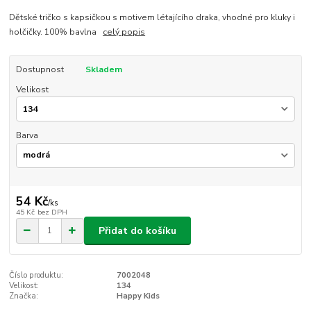
Dětské tričko s kapsičkou s motivem létajícího draka, vhodné pro kluky i
holčičky. 100% bavlna
celý popis
Dostupnost
Skladem
Velikost
Barva
54 Kč
/
ks
45 Kč
bez DPH
Přidat do košíku
Číslo produktu:
7002048
Velikost:
134
Značka:
Happy Kids