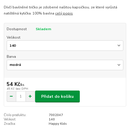
Dívčí bavlněné tričko je zdobené našitou kapsičkou, ze které vyrůstá
natištěná kytička. 100% bavlna
celý popis
Dostupnost
Skladem
Velikost
Barva
54 Kč
/
ks
45 Kč
bez DPH
Přidat do košíku
Číslo produktu:
7002047
Velikost:
140
Značka:
Happy Kids