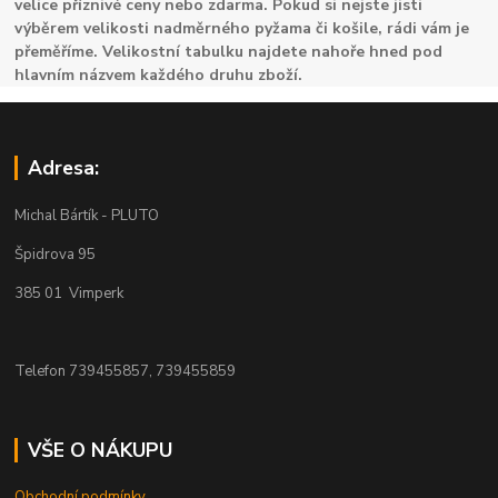
velice příznivé ceny nebo zdarma. Pokud si nejste jisti
výběrem velikosti nadměrného pyžama či košile, rádi vám je
přeměříme. Velikostní tabulku najdete nahoře hned pod
hlavním názvem každého druhu zboží.
Adresa:
Michal Bártík - PLUTO
Špidrova 95
385 01 Vimperk
Telefon 739455857, 739455859
VŠE O NÁKUPU
Obchodní podmínky