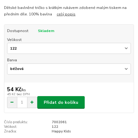
Dětské bavlněné tričko s krátkým rukávem zdobené malým tiskem na
předním díle. 100% bavlna
celý popis
Dostupnost
Skladem
Velikost
Barva
54 Kč
/
ks
45 Kč
bez DPH
Přidat do košíku
Číslo produktu:
7002061
Velikost:
122
Značka:
Happy Kids