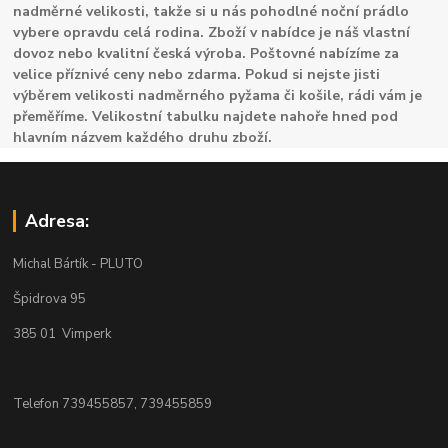
nadměrné velikosti, takže si u nás pohodlné noční prádlo
vybere opravdu celá rodina. Zboží v nabídce je náš vlastní
dovoz nebo kvalitní česká výroba. Poštovné nabízíme za
velice příznivé ceny nebo zdarma. Pokud si nejste jisti
výběrem velikosti nadměrného pyžama či košile, rádi vám je
přeměříme. Velikostní tabulku najdete nahoře hned pod
hlavním názvem každého druhu zboží.
Adresa:
Michal Bártík - PLUTO
Špidrova 95
385 01 Vimperk
Telefon 739455857, 739455859