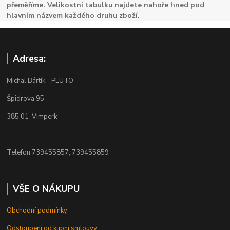
přeměříme. Velikostní tabulku najdete nahoře hned pod
hlavním názvem každého druhu zboží.
Adresa:
Michal Bártík - PLUTO
Špidrova 95
385 01 Vimperk
Telefon 739455857, 739455859
VŠE O NÁKUPU
Obchodní podmínky
Odstoupení od kupní smlouvy