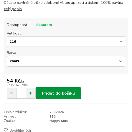
Dětské bavlněné tričko zdobené všitou aplikací a tiskem. 100% bavlna
celý popis
Dostupnost
Skladem
Velikost
Barva
54 Kč
/
ks
45 Kč
bez DPH
Přidat do košíku
Číslo produktu:
7002024
Velikost:
116
Značka:
Happy Kids
Do oblíbených