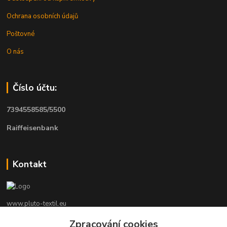
Ochrana osobních údajů
Poštovné
O nás
Číslo účtu:
7394558585/5500
Raiffeisenbank
Kontakt
www.pluto-textil.eu
Zpracování cookies
Marie Bártíková