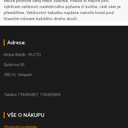
velice příznivé ceny nebo zdarma. Pokud si nejste jisti
výběrem velikosti nadměrného pyžama či košile, rádi vám je
přeměříme. Velikostní tabulku najdete nahoře hned pod
hlavním názvem každého druhu zboží.
Adresa:
Michal Bártík - PLUTO
Špidrova 95
385 01 Vimperk
Telefon 739455857, 739455859
VŠE O NÁKUPU
Obchodní podmínky