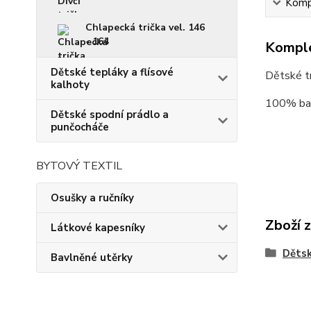
Kompl
Chlapecká trička vel. 146
- 164
Komple
Dětské tepláky a flísové
Dětské tr
kalhoty
100% ba
Dětské spodní prádlo a
punčocháče
BYTOVÝ TEXTIL
Osušky a ručníky
Zboží 
Látkové kapesníky
Dětsk
Bavlněné utěrky