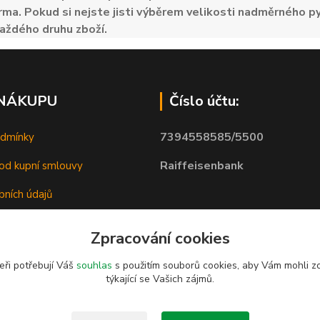
ma. Pokud si nejste jisti výběrem velikosti nadměrného py
aždého druhu zboží.
 NÁKUPU
Číslo účtu:
7394558585/5500
odmínky
Raiffeisenbank
od kupní smlouvy
bních údajů
Zpracování cookies
eři potřebují Váš
souhlas
s použitím souborů cookies, aby Vám mohli z
týkající se Vašich zájmů.