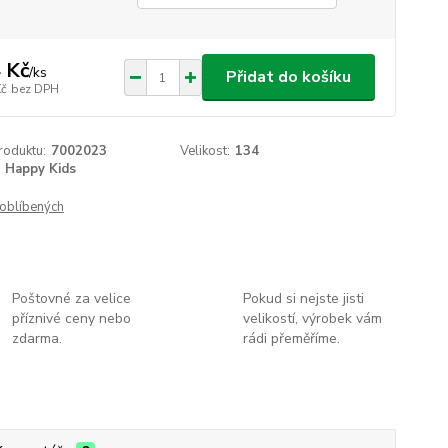
 Kč
/
ks
Přidat do košíku
Kč
bez DPH
roduktu:
7002023
Velikost:
134
Happy Kids
oblíbených
Poštovné za velice
Pokud si nejste jisti
příznivé ceny nebo
velikostí, výrobek vám
zdarma.
rádi přeměříme.