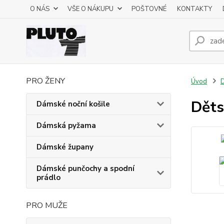
O NÁS
VŠE O NÁKUPU
POŠTOVNÉ
KONTAKTY
PRO ŽENY
Úvod
D
Děts
Dámské noční košile
Dámská pyžama
Dámské župany
Dámské punčochy a spodní
prádlo
PRO MUŽE