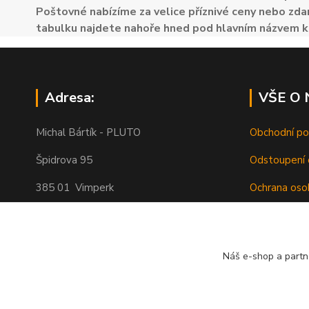
Poštovné nabízíme za velice příznivé ceny nebo zdar
tabulku najdete nahoře hned pod hlavním názvem k
Adresa:
VŠE O
Michal Bártík - PLUTO
Obchodní p
Špidrova 95
Odstoupení 
385 01 Vimperk
Ochrana oso
Poštovné
Telefon 739455857, 739455859
O nás
Náš e-shop a partn