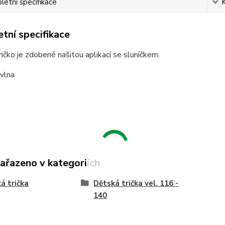
etní specifikace
tní specifikace
ičko je zdobené našitou aplikací se sluníčkem.
vlna
zařazeno v kategoriích
á trička
Dětská trička vel. 116 -
140