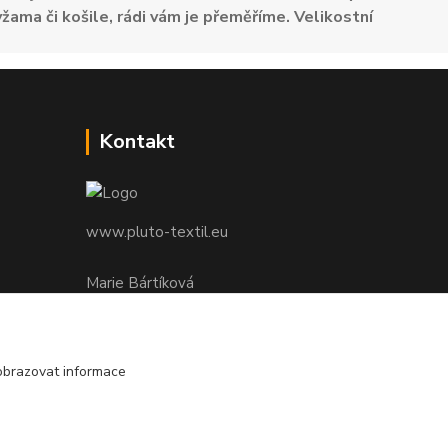
žama či košile, rádi vám je přeměříme. Velikostní
Kontakt
www.pluto-textil.eu
Marie Bártíková
+420 739 455 857
denně 8.00 - 22.00 hod.
obrazovat informace
pluto@pluto.eu