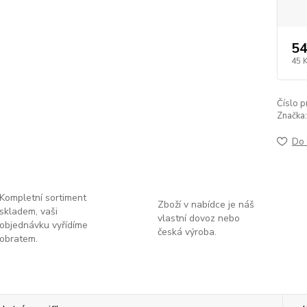
54
45 
Číslo p
Značka:
Do 
Kompletní sortiment
Zboží v nabídce je náš
skladem, vaši
vlastní dovoz nebo
objednávku vyřídíme
česká výroba.
obratem.