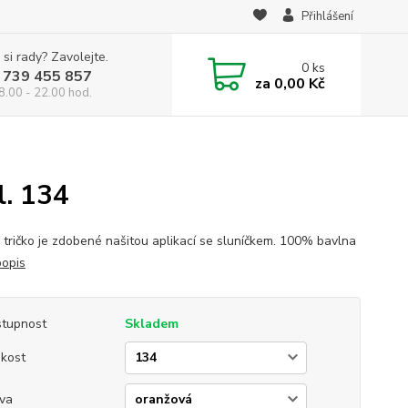
Přihlášení
 si rady? Zavolejte.
0
ks
 739 455 857
za
0,00 Kč
8.00 - 22.00 hod.
l. 134
 tričko je zdobené našitou aplikací se sluníčkem. 100% bavlna
popis
tupnost
Skladem
ikost
va