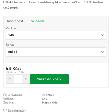
Dětské tričko je zdobené našitou aplikací se sluníčkem. 100% bavlna
celý popis
Dostupnost
Skladem
Velikost
Barva
54 Kč
/
ks
45 Kč
bez DPH
Přidat do košíku
Číslo produktu:
7002023
Velikost:
140
Značka:
Happy Kids
Do oblíbených