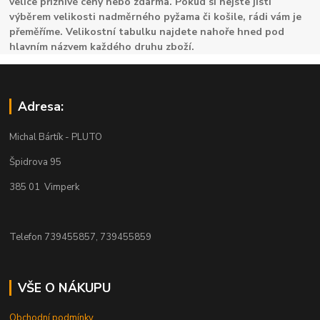
velice příznivé ceny nebo zdarma. Pokud si nejste jisti
výběrem velikosti nadměrného pyžama či košile, rádi vám je
přeměříme. Velikostní tabulku najdete nahoře hned pod
hlavním názvem každého druhu zboží.
Adresa:
Michal Bártík - PLUTO
Špidrova 95
385 01 Vimperk
Telefon 739455857, 739455859
VŠE O NÁKUPU
Obchodní podmínky