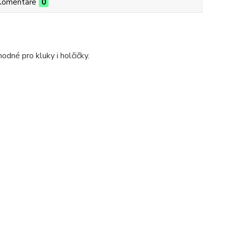
Komentáře
0
dné pro kluky i holčičky.