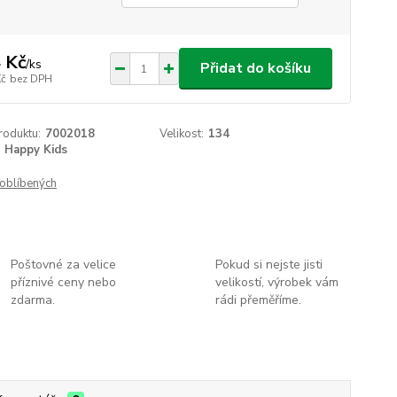
 Kč
/
ks
Přidat do košíku
Kč
bez DPH
roduktu:
7002018
Velikost:
134
Happy Kids
oblíbených
Poštovné za velice
Pokud si nejste jisti
příznivé ceny nebo
velikostí, výrobek vám
zdarma.
rádi přeměříme.