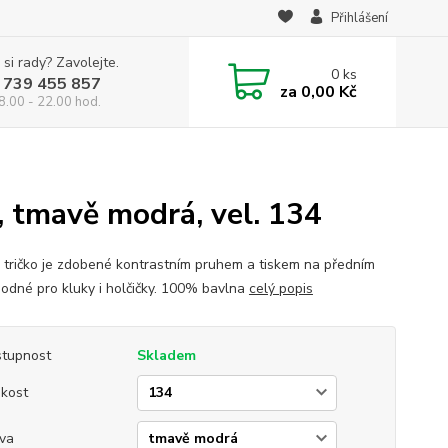
Přihlášení
 si rady? Zavolejte.
0
ks
 739 455 857
za
0,00 Kč
8.00 - 22.00 hod.
, tmavě modrá, vel. 134
 tričko je zdobené kontrastním pruhem a tiskem na předním
vhodné pro kluky i holčičky. 100% bavlna
celý popis
tupnost
Skladem
ikost
va