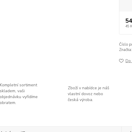
54
45 
Číslo p
Značka:
Do 
Kompletní sortiment
Zboží v nabídce je náš
skladem, vaši
vlastní dovoz nebo
objednávku vyřídíme
česká výroba.
obratem.