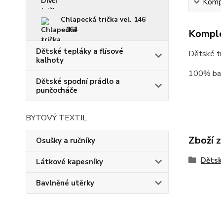
Kompl
Chlapecká trička vel. 146
- 164
Komple
Dětské tepláky a flísové
Dětské tr
kalhoty
100% ba
Dětské spodní prádlo a
punčocháče
BYTOVÝ TEXTIL
Zboží 
Osušky a ručníky
Dětsk
Látkové kapesníky
Bavlněné utěrky