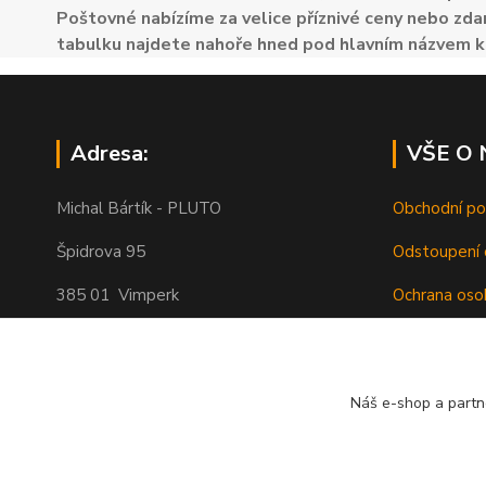
Poštovné nabízíme za velice příznivé ceny nebo zdar
tabulku najdete nahoře hned pod hlavním názvem k
Adresa:
VŠE O
Michal Bártík - PLUTO
Obchodní p
Špidrova 95
Odstoupení 
385 01 Vimperk
Ochrana oso
Poštovné
Telefon 739455857, 739455859
O nás
Náš e-shop a partn