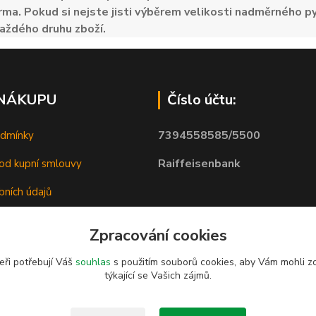
ma. Pokud si nejste jisti výběrem velikosti nadměrného py
aždého druhu zboží.
 NÁKUPU
Číslo účtu:
7394558585/5500
odmínky
Raiffeisenbank
od kupní smlouvy
bních údajů
Zpracování cookies
eři potřebují Váš
souhlas
s použitím souborů cookies, aby Vám mohli z
týkající se Vašich zájmů.