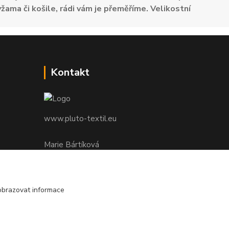
žama či košile, rádi vám je přeměříme. Velikostní
Kontakt
www.pluto-textil.eu
Marie Bártíková
+420 739 455 857
denně 8.00 - 22.00 hod.
obrazovat informace
pluto@pluto.eu