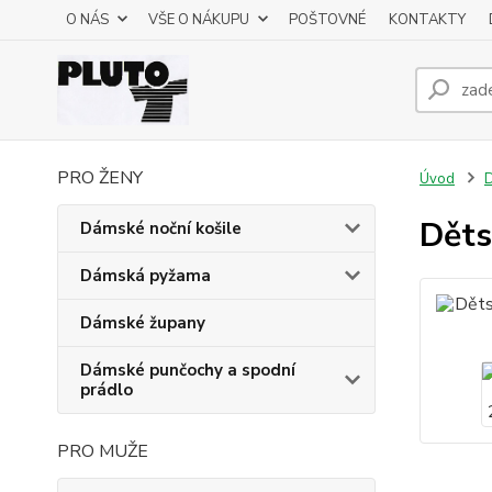
O NÁS
VŠE O NÁKUPU
POŠTOVNÉ
KONTAKTY
PRO ŽENY
Úvod
D
Děts
Dámské noční košile
Dámská pyžama
Dámské župany
Dámské punčochy a spodní
prádlo
PRO MUŽE