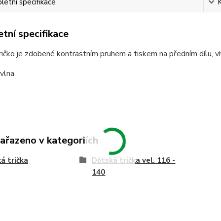
etní specifikace
tní specifikace
ičko je zdobené kontrastním pruhem a tiskem na předním dílu, vho
vlna
zařazeno v kategoriích
á trička
Dětská trička vel. 116 -
140