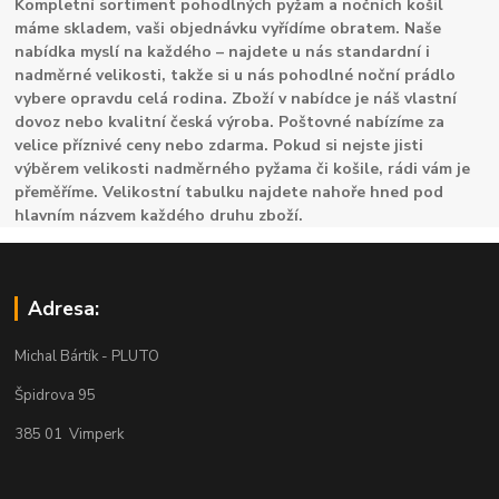
Kompletní sortiment pohodlných pyžam a nočních košil
máme skladem, vaši objednávku vyřídíme obratem. Naše
nabídka myslí na každého – najdete u nás standardní i
nadměrné velikosti, takže si u nás pohodlné noční prádlo
vybere opravdu celá rodina. Zboží v nabídce je náš vlastní
dovoz nebo kvalitní česká výroba. Poštovné nabízíme za
velice příznivé ceny nebo zdarma. Pokud si nejste jisti
výběrem velikosti nadměrného pyžama či košile, rádi vám je
přeměříme. Velikostní tabulku najdete nahoře hned pod
hlavním názvem každého druhu zboží.
Adresa:
Michal Bártík - PLUTO
Špidrova 95
385 01 Vimperk