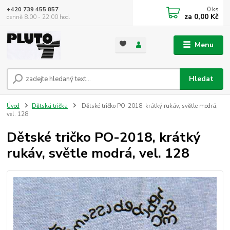
0
ks
+420 739 455 857
za
0,00 Kč
denně 8.00 - 22.00 hod.
Menu
Hledat
Úvod
Dětská trička
Dětské tričko PO-2018, krátký rukáv, světle modrá,
vel. 128
Dětské tričko PO-2018, krátký
rukáv, světle modrá, vel. 128