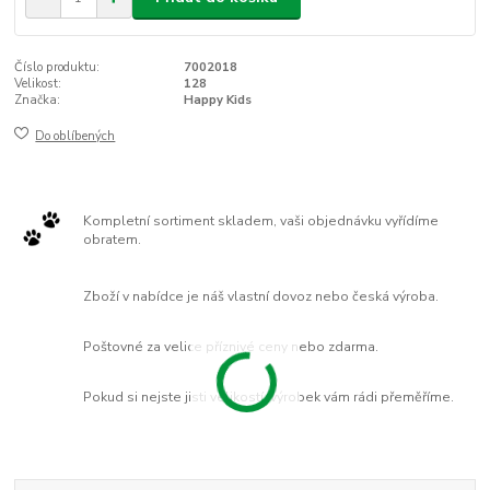
Číslo produktu:
7002018
Velikost:
128
Značka:
Happy Kids
Do oblíbených
Kompletní sortiment skladem, vaši objednávku vyřídíme
obratem.
Zboží v nabídce je náš vlastní dovoz nebo česká výroba.
Poštovné za velice příznivé ceny nebo zdarma.
Pokud si nejste jisti velikostí, výrobek vám rádi přeměříme.