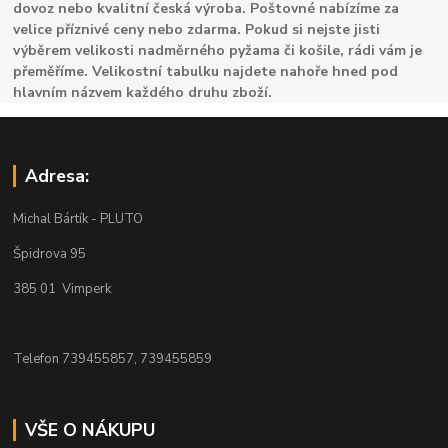
dovoz nebo kvalitní česká výroba. Poštovné nabízíme za
velice příznivé ceny nebo zdarma. Pokud si nejste jisti
výběrem velikosti nadměrného pyžama či košile, rádi vám je
přeměříme. Velikostní tabulku najdete nahoře hned pod
hlavním názvem každého druhu zboží.
Adresa:
Michal Bártík - PLUTO
Špidrova 95
385 01 Vimperk
Telefon 739455857, 739455859
VŠE O NÁKUPU