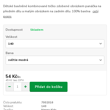
Dětské bavlněné kombinované tričko zdobené obrázkem panáčka na
předním dílu a malým obrázkem na zadním dílu. 100% bavlna
celý
popis
Dostupnost
Skladem
Velikost
Barva
54 Kč
/
ks
45 Kč
bez DPH
Přidat do košíku
Číslo produktu:
7002016
Velikost:
140
Značka:
Happy Kids