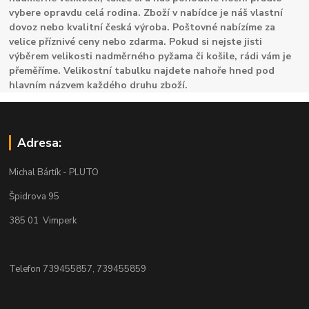
vybere opravdu celá rodina. Zboží v nabídce je náš vlastní
dovoz nebo kvalitní česká výroba. Poštovné nabízíme za
velice příznivé ceny nebo zdarma. Pokud si nejste jisti
výběrem velikosti nadměrného pyžama či košile, rádi vám je
přeměříme. Velikostní tabulku najdete nahoře hned pod
hlavním názvem každého druhu zboží.
Adresa:
Michal Bártík - PLUTO
Špidrova 95
385 01 Vimperk
Telefon 739455857, 739455859