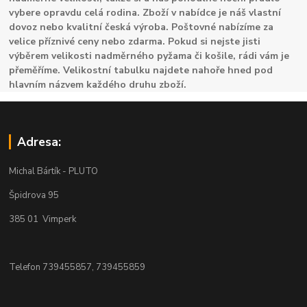
vybere opravdu celá rodina. Zboží v nabídce je náš vlastní
dovoz nebo kvalitní česká výroba. Poštovné nabízíme za
velice příznivé ceny nebo zdarma. Pokud si nejste jisti
výběrem velikosti nadměrného pyžama či košile, rádi vám je
přeměříme. Velikostní tabulku najdete nahoře hned pod
hlavním názvem každého druhu zboží.
Adresa:
Michal Bártík - PLUTO
Špidrova 95
385 01 Vimperk
Telefon 739455857, 739455859