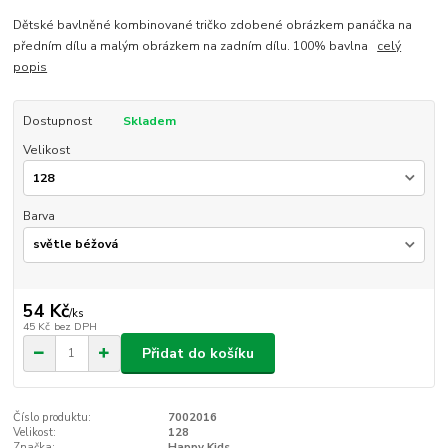
Dětské bavlněné kombinované tričko zdobené obrázkem panáčka na
předním dílu a malým obrázkem na zadním dílu. 100% bavlna
celý
popis
Dostupnost
Skladem
Velikost
Barva
54 Kč
/
ks
45 Kč
bez DPH
Přidat do košíku
Číslo produktu:
7002016
Velikost:
128
Značka:
Happy Kids