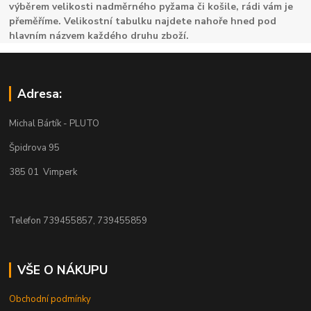
výběrem velikosti nadměrného pyžama či košile, rádi vám je
přeměříme. Velikostní tabulku najdete nahoře hned pod
hlavním názvem každého druhu zboží.
Adresa:
Michal Bártík - PLUTO
Špidrova 95
385 01 Vimperk
Telefon 739455857, 739455859
VŠE O NÁKUPU
Obchodní podmínky