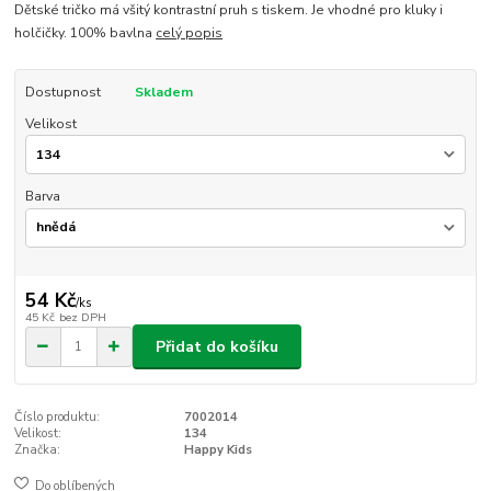
Dětské tričko má všitý kontrastní pruh s tiskem. Je vhodné pro kluky i
holčičky. 100% bavlna
celý popis
Dostupnost
Skladem
Velikost
Barva
54 Kč
/
ks
45 Kč
bez DPH
Přidat do košíku
Číslo produktu:
7002014
Velikost:
134
Značka:
Happy Kids
Do oblíbených