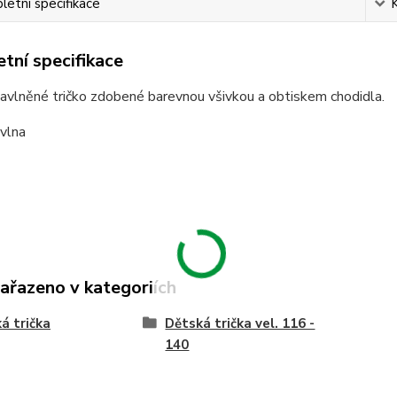
etní specifikace
tní specifikace
avlněné tričko zdobené barevnou všivkou a obtiskem chodidla.
vlna
zařazeno v kategoriích
á trička
Dětská trička vel. 116 -
140