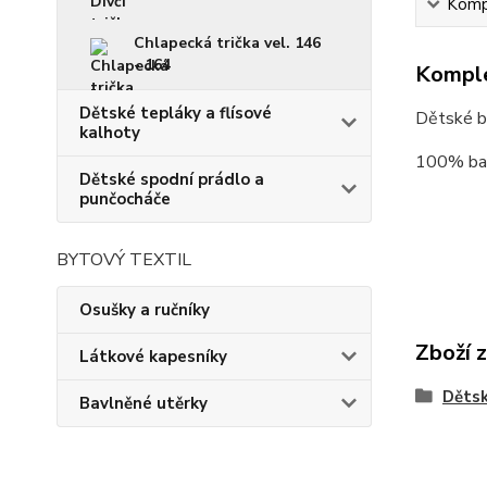
Kompl
Chlapecká trička vel. 146
- 164
Komple
Dětské tepláky a flísové
Dětské b
kalhoty
100% ba
Dětské spodní prádlo a
punčocháče
BYTOVÝ TEXTIL
Osušky a ručníky
Zboží 
Látkové kapesníky
Dětsk
Bavlněné utěrky