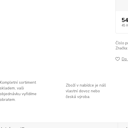
54
45 
Číslo p
Značka:
Do 
Kompletní sortiment
Zboží v nabídce je náš
skladem, vaši
vlastní dovoz nebo
objednávku vyřídíme
česká výroba.
obratem.