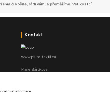
žama či košile, rádi vám je přeměříme. Velikostní
Kontakt
www.pluto-textil.eu
Marie Bártíková
+420 739 455 857
denně 8.00 - 22.00 hod.
obrazovat informace
pluto@pluto.eu