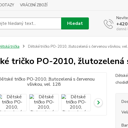
DOTAZY
VRÁCENÍ ZBOŽÍ
Nevíte
Hledat
+420
denně 
ětská trička
Dětské tričko PO-2010, žlutozelená s červenou všivkou, vel
ké tričko PO-2010, žlutozelená 
Dětské
chodi
Dos
Vel
Bar