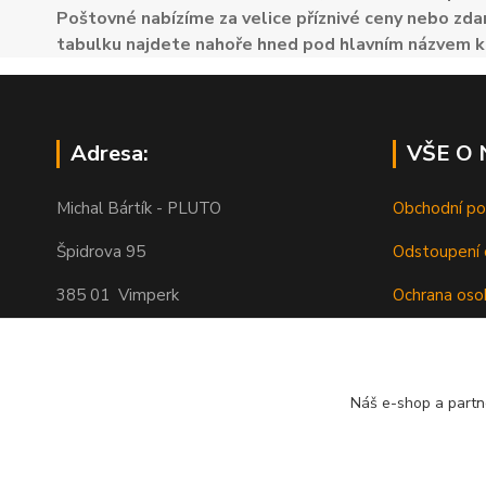
Poštovné nabízíme za velice příznivé ceny nebo zdar
tabulku najdete nahoře hned pod hlavním názvem k
Adresa:
VŠE O
Michal Bártík - PLUTO
Obchodní p
Špidrova 95
Odstoupení 
385 01 Vimperk
Ochrana oso
Poštovné
Telefon 739455857, 739455859
O nás
Náš e-shop a partn