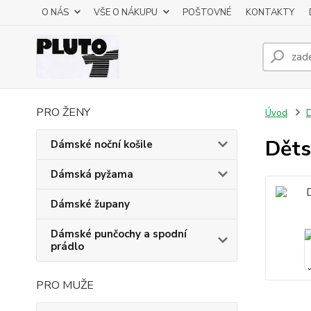
O NÁS
VŠE O NÁKUPU
POŠTOVNÉ
KONTAKTY
PRO ŽENY
Úvod
D
Děts
Dámské noční košile
Dámská pyžama
Dámské župany
Dámské punčochy a spodní
prádlo
PRO MUŽE