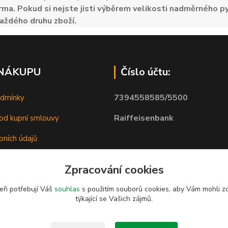
ma. Pokud si nejste jisti výběrem velikosti nadměrného py
aždého druhu zboží.
 NÁKUPU
Číslo účtu:
7394558585/5500
odmínky
Raiffeisenbank
od kupní smlouvy
bních údajů
Zpracování cookies
eři potřebují Váš
souhlas
s použitím souborů cookies, aby Vám mohli z
týkající se Vašich zájmů.