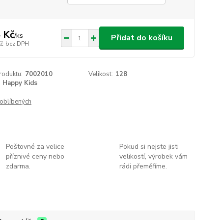
 Kč
/
ks
Přidat do košíku
Kč
bez DPH
roduktu:
7002010
Velikost:
128
Happy Kids
oblíbených
Poštovné za velice
Pokud si nejste jisti
příznivé ceny nebo
velikostí, výrobek vám
zdarma.
rádi přeměříme.