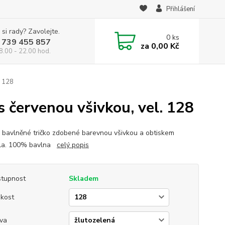
Přihlášení
 si rady? Zavolejte.
0
ks
 739 455 857
za
0,00 Kč
8.00 - 22.00 hod.
. 128
s červenou všivkou, vel. 128
 bavlněné tričko zdobené barevnou všivkou a obtiskem
dla. 100% bavlna
celý popis
tupnost
Skladem
ikost
va