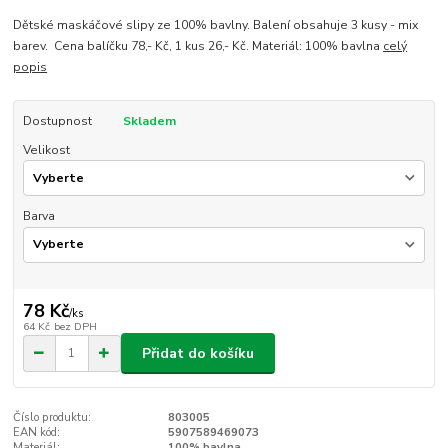
Dětské maskáčové slipy ze 100% bavlny. Balení obsahuje 3 kusy - mix
barev. Cena balíčku 78,- Kč, 1 kus 26,- Kč. Materiál: 100% bavlna
celý
popis
Dostupnost
Skladem
Velikost
Barva
78 Kč
/
ks
64 Kč
bez DPH
Přidat do košíku
Číslo produktu:
803005
EAN kód:
5907589469073
Materiál:
100% bavlna