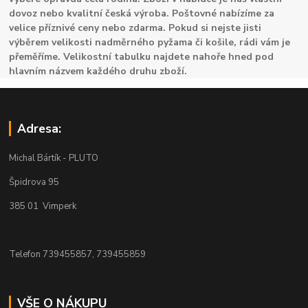
dovoz nebo kvalitní česká výroba. Poštovné nabízíme za
velice příznivé ceny nebo zdarma. Pokud si nejste jisti
výběrem velikosti nadměrného pyžama či košile, rádi vám je
přeměříme. Velikostní tabulku najdete nahoře hned pod
hlavním názvem každého druhu zboží.
Adresa:
Michal Bártík - PLUTO
Špidrova 95
385 01 Vimperk
Telefon 739455857, 739455859
VŠE O NÁKUPU