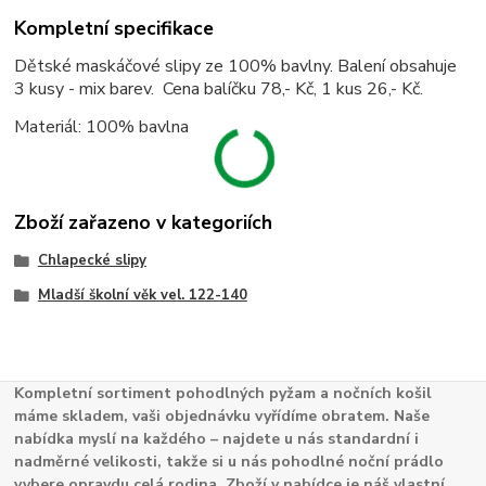
Kompletní specifikace
Dětské maskáčové slipy ze 100% bavlny. Balení obsahuje
3 kusy - mix barev. Cena balíčku 78,- Kč, 1 kus 26,- Kč.
Materiál: 100% bavlna
Zboží zařazeno v kategoriích
Chlapecké slipy
Mladší školní věk vel. 122-140
Kompletní sortiment pohodlných pyžam a nočních košil
máme skladem, vaši objednávku vyřídíme obratem. Naše
nabídka myslí na každého – najdete u nás standardní i
nadměrné velikosti, takže si u nás pohodlné noční prádlo
vybere opravdu celá rodina. Zboží v nabídce je náš vlastní