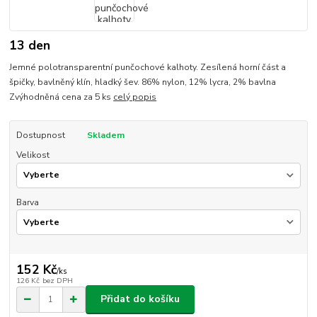
13 den
Jemné polotransparentní punčochové kalhoty. Zesílená horní část a
špičky, bavlněný klín, hladký šev. 86% nylon, 12% lycra, 2% bavlna
Zvýhodněná cena za 5 ks
celý popis
Dostupnost
Skladem
Velikost
Barva
152 Kč
/
ks
126 Kč
bez DPH
Přidat do košíku