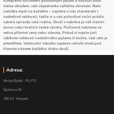
Kompletní sortiment pohodlných pyžam a nočních košil
máme skladem, vaši objednávku vyřídíme obratem. Naše
nabídka myslí na každého – najdete u nás standardní i
nadměrné velikosti, takže si u nás pohodlné noční prádlo
vybere opravdu celá rodina. Zboží v nabídce je náš vlastní
dovoz nebo kvalitní česká výroba. Poštovné nabízíme za
velice příznivé ceny nebo zdarma. Pokud si nejste jisti
výběrem velikosti nadměrného pyžama či košile, rádi vám je
přeměříme. Velikostní tabulku najdete nahoře hned pod
hlavním názvem každého druhu zboží.
Adresa:
Michal Bártík - PLUTO
Špidrova 95
385 01 Vimperk