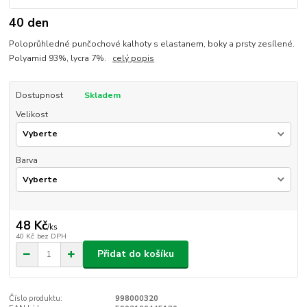
40 den
Poloprůhledné punčochové kalhoty s elastanem, boky a prsty zesílené.
Polyamid 93%, lycra 7%.
celý popis
Dostupnost
Skladem
Velikost
Barva
48 Kč
/
ks
40 Kč
bez DPH
Přidat do košíku
Číslo produktu:
998000320