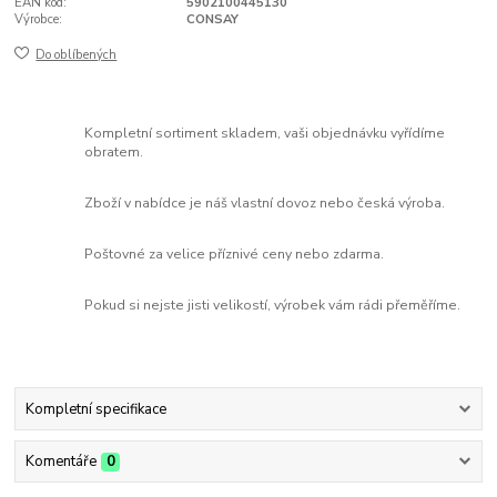
EAN kód:
5902100445130
Výrobce:
CONSAY
Do oblíbených
Kompletní sortiment skladem, vaši objednávku vyřídíme
obratem.
Zboží v nabídce je náš vlastní dovoz nebo česká výroba.
Poštovné za velice příznivé ceny nebo zdarma.
Pokud si nejste jisti velikostí, výrobek vám rádi přeměříme.
Kompletní specifikace
Komentáře
0