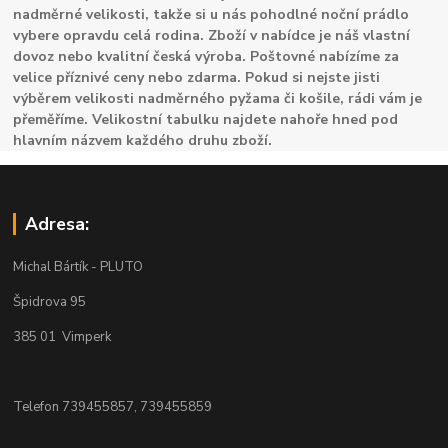
nadměrné velikosti, takže si u nás pohodlné noční prádlo
vybere opravdu celá rodina. Zboží v nabídce je náš vlastní
dovoz nebo kvalitní česká výroba. Poštovné nabízíme za
velice příznivé ceny nebo zdarma. Pokud si nejste jisti
výběrem velikosti nadměrného pyžama či košile, rádi vám je
přeměříme. Velikostní tabulku najdete nahoře hned pod
hlavním názvem každého druhu zboží.
Adresa:
Michal Bártík - PLUTO
Špidrova 95
385 01 Vimperk
Telefon 739455857, 739455859