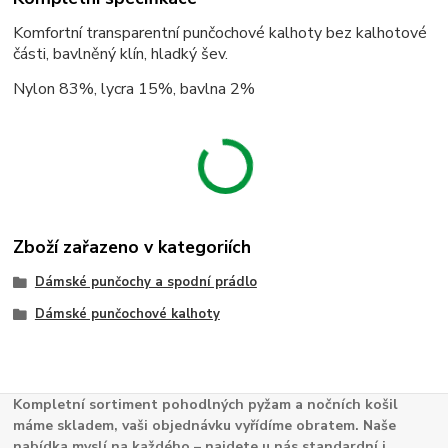
Komfortní transparentní punčochové kalhoty bez kalhotové
části, bavlněný klín, hladký šev.
Nylon 83%, lycra 15%, bavlna 2%
Zboží zařazeno v kategoriích
Dámské punčochy a spodní prádlo
Dámské punčochové kalhoty
Kompletní sortiment pohodlných pyžam a nočních košil
máme skladem, vaši objednávku vyřídíme obratem. Naše
nabídka myslí na každého – najdete u nás standardní i