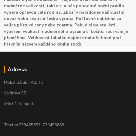
nadměrné velikosti, takže si u nás pohodlné noční prádlo
vybere opravdu celá rodina. Zboží v nabídce je náš vlastní
dovoz nebo kvalitní česká výroba. Poštovné nabízíme za
velice příznivé ceny nebo zdarma. Pokud si nejste jisti
výběrem velikosti nadměrného pyžama či košile, rádi vám je
přeměříme. Velikostní tabulku najdete nahoře hned pod
hlavním názvem každého druhu zboží.
Adresa:
Michal Bártík - PLUTO
Špidrova 95
385 01 Vimperk
Telefon 739455857, 739455859