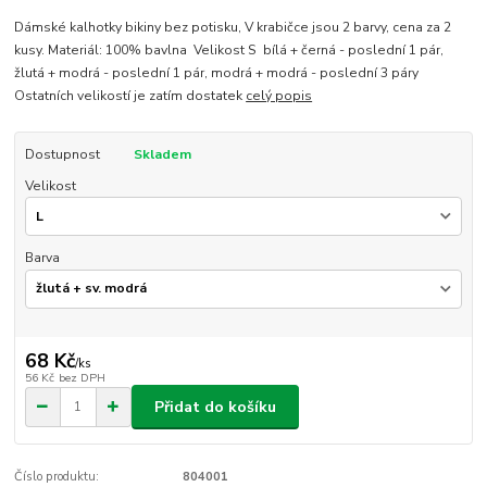
Dámské kalhotky bikiny bez potisku, V krabičce jsou 2 barvy, cena za 2
kusy. Materiál: 100% bavlna Velikost S bílá + černá - poslední 1 pár,
žlutá + modrá - poslední 1 pár, modrá + modrá - poslední 3 páry
Ostatních velikostí je zatím dostatek
celý popis
Dostupnost
Skladem
Velikost
Barva
68 Kč
/
ks
56 Kč
bez DPH
Přidat do košíku
Číslo produktu:
804001