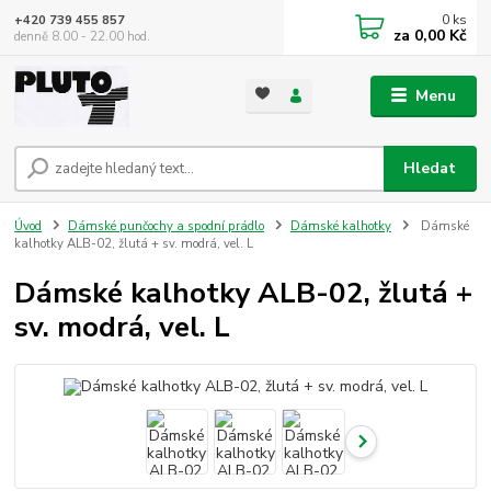
0
ks
+420 739 455 857
za
0,00 Kč
denně 8.00 - 22.00 hod.
Menu
Hledat
Úvod
Dámské punčochy a spodní prádlo
Dámské kalhotky
Dámské
kalhotky ALB-02, žlutá + sv. modrá, vel. L
Dámské kalhotky ALB-02, žlutá +
sv. modrá, vel. L