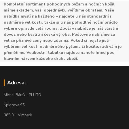
Kompletní sortiment pohodlných pyžam a nočních košil
máme skladem, vaši objednávku vyřídíme obratem. Naše
nabídka myslí na každého – najdete u nás standardní i
nadměrné velikosti, takže si u nás pohodlné noční prádlo
vybere opravdu celá rodina. Zboží v nabídce je náš vlastní
dovoz nebo kvalitní česká výroba. Poštovné nabízíme za
velice příznivé ceny nebo zdarma. Pokud si nejste jisti
výběrem velikosti nadměrného pyžama či košile, rádi vám je
přeměříme. Velikostní tabulku najdete nahoře hned pod
hlavním názvem každého druhu zboží.
Adresa:
Michal Bártík - PLUTO
Špidrova 95
385 01 Vimperk