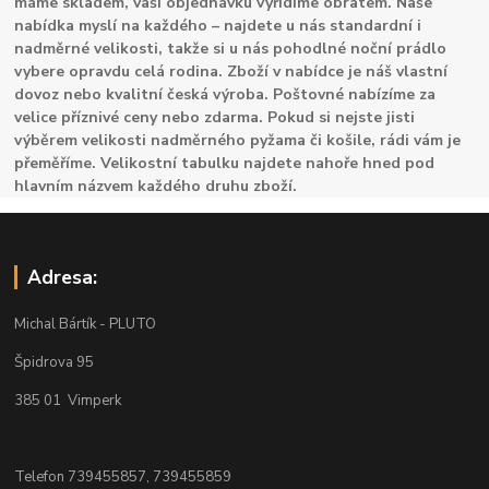
máme skladem, vaši objednávku vyřídíme obratem. Naše
nabídka myslí na každého – najdete u nás standardní i
nadměrné velikosti, takže si u nás pohodlné noční prádlo
vybere opravdu celá rodina. Zboží v nabídce je náš vlastní
dovoz nebo kvalitní česká výroba. Poštovné nabízíme za
velice příznivé ceny nebo zdarma. Pokud si nejste jisti
výběrem velikosti nadměrného pyžama či košile, rádi vám je
přeměříme. Velikostní tabulku najdete nahoře hned pod
hlavním názvem každého druhu zboží.
Adresa:
Michal Bártík - PLUTO
Špidrova 95
385 01 Vimperk
Telefon 739455857, 739455859