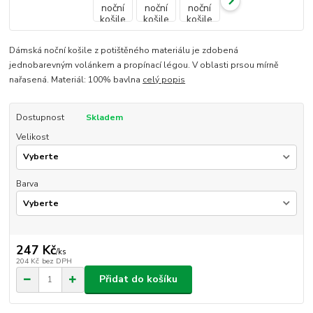
Dámská noční košile z potištěného materiálu je zdobená
jednobarevným volánkem a propínací légou. V oblasti prsou mírně
nařasená. Materiál: 100% bavlna
celý popis
Dostupnost
Skladem
Velikost
Barva
247 Kč
/
ks
204 Kč
bez DPH
Přidat do košíku