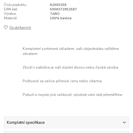
Číslo produktu:
62000258
EAN kód:
5906372952587
Výrobce:
TARO
Materiál:
100% bavlna
Do oblíbených
Kompletní sortiment skladem, vaši objednávku vyřídíme
obratem.
Zboží v nabídce je náš vlastní dovoz nebo česká výroba.
Poštovné za velice příznivé ceny nebo zdarma.
Pokud si nejste jisti velikostí, výrobek vám rádi přeměříme.
Kompletní specifikace