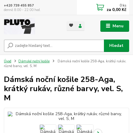
0
ks
+420 739 455 857
za
0,00 Kč
denně 8.00 - 22.00 hod.
Menu
Hledat
Úvod
Dámské noční košile
Dámská noční košile 258-Aga, krátký rukáv,
různé barvy, vel. S, M
Dámská noční košile 258-Aga,
krátký rukáv, různé barvy, vel. S,
M