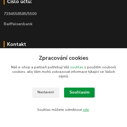
Číslo účtu:
7394558585/5500
Raiffeisenbank
Kontakt
Zpracování cookies
www.pluto-textil.eu
Náš e-shop a partneři potřebují Váš
souhlas
s použitím souborů
cookies, aby Vám mohli zobrazovat informace týkající se Vašich
zájmů.
Marie Bártíková
+420 739 455 857
denně 8.00 - 22.00 hod.
Souhlasím
Nastavení
pluto@pluto.eu
Souhlas můžete odmítnout
zde
.