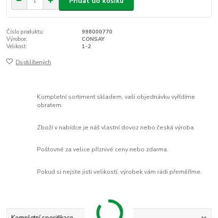
Přidat do košíku
Číslo produktu:
998000770
Výrobce:
CONSAY
Velikost:
1-2
Do oblíbených
Kompletní sortiment skladem, vaši objednávku vyřídíme
obratem.
Zboží v nabídce je náš vlastní dovoz nebo česká výroba.
Poštovné za velice příznivé ceny nebo zdarma.
Pokud si nejste jisti velikostí, výrobek vám rádi přeměříme.
Kompletní specifikace