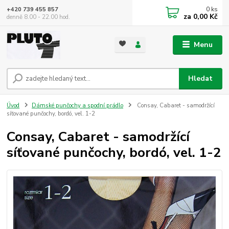
0
ks
+420 739 455 857
za
0,00 Kč
denně 8.00 - 22.00 hod.
Menu
Hledat
Úvod
Dámské punčochy a spodní prádlo
Consay, Cabaret - samodržící
síťované punčochy, bordó, vel. 1-2
Consay, Cabaret - samodržící
síťované punčochy, bordó, vel. 1-2