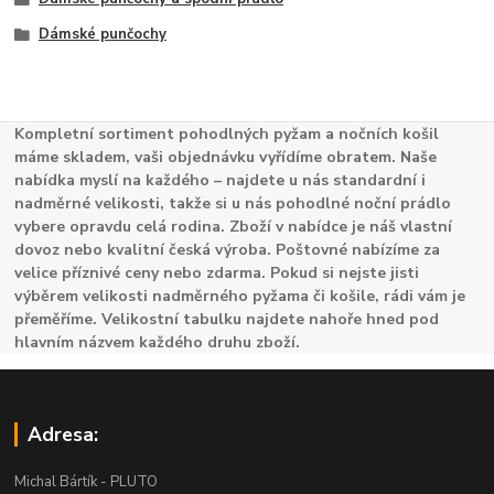
Dámské punčochy
Kompletní sortiment pohodlných pyžam a nočních košil
máme skladem, vaši objednávku vyřídíme obratem. Naše
nabídka myslí na každého – najdete u nás standardní i
nadměrné velikosti, takže si u nás pohodlné noční prádlo
vybere opravdu celá rodina. Zboží v nabídce je náš vlastní
dovoz nebo kvalitní česká výroba. Poštovné nabízíme za
velice příznivé ceny nebo zdarma. Pokud si nejste jisti
výběrem velikosti nadměrného pyžama či košile, rádi vám je
přeměříme. Velikostní tabulku najdete nahoře hned pod
hlavním názvem každého druhu zboží.
Adresa:
Michal Bártík - PLUTO