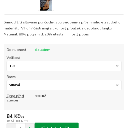
Samodržící síťované punčochy jsou vyrobeny z příjemného elastického
materiálu. V horní části mají silikonový proužek a ozdobnou krajku.
Materiál: 80% polyamid, 20% elastan
celý popis
Dostupnost
Skladem
Velikost
Barva
Cena před
120 Kč
slevou
84 Kč
/
ks
69 Kč
bez DPH