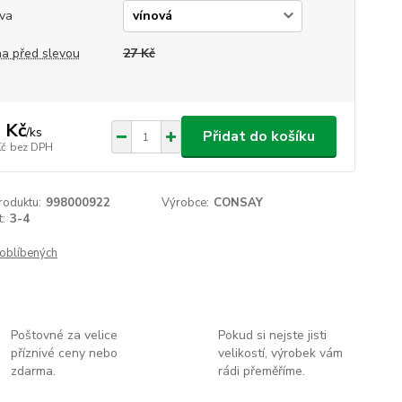
va
a před slevou
27 Kč
 Kč
/
ks
Přidat do košíku
Kč
bez DPH
roduktu:
998000922
Výrobce:
CONSAY
t:
3-4
oblíbených
Poštovné za velice
Pokud si nejste jisti
příznivé ceny nebo
velikostí, výrobek vám
zdarma.
rádi přeměříme.