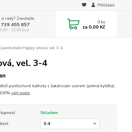
Přihlášení
 si rady? Zavolejte.
0
ks
 739 455 857
za
0,00 Kč
8.00 - 22.00 hod.
í punčocháče Happy, vínová, vel. 3-4
vá, vel. 3-4
en
dívčí punčochové kalhoty s žakárovým vzorem (jemná kytička).
 100%
celý popis
tupnost
Skladem
ikost