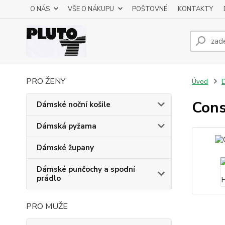
O NÁS
VŠE O NÁKUPU
POŠTOVNÉ
KONTAKTY
PRO ŽENY
Úvod
D
Cons
Dámské noční košile
Dámská pyžama
Dámské župany
Dámské punčochy a spodní
prádlo
PRO MUŽE