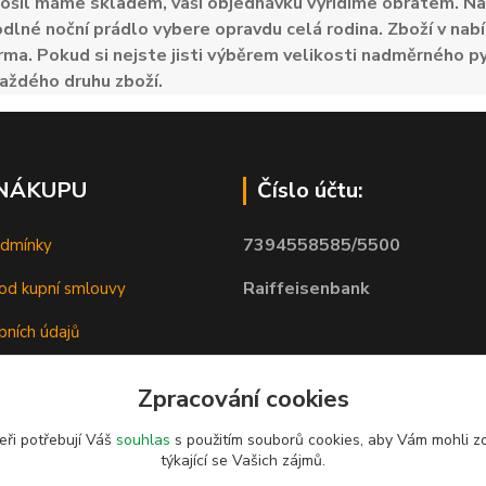
ošil máme skladem, vaši objednávku vyřídíme obratem. Naš
odlné noční prádlo vybere opravdu celá rodina. Zboží v nabí
ma. Pokud si nejste jisti výběrem velikosti nadměrného py
aždého druhu zboží.
 NÁKUPU
Číslo účtu:
7394558585/5500
odmínky
Raiffeisenbank
od kupní smlouvy
bních údajů
Zpracování cookies
eři potřebují Váš
souhlas
s použitím souborů cookies, aby Vám mohli z
týkající se Vašich zájmů.