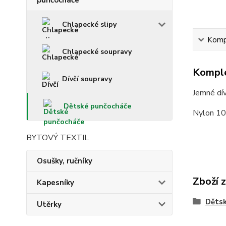
punčocháče
Chlapecké slipy
Kompl
Chlapecké soupravy
Komple
Dívčí soupravy
Jemné dív
Dětské punčocháče
Nylon 1
BYTOVÝ TEXTIL
Osušky, ručníky
Zboží 
Kapesníky
Děts
Utěrky