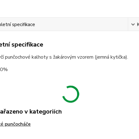
etní specifikace
tní specifikace
čí punčochové kalhoty s žakárovým vzorem (jemná kytička).
00%
zařazeno v kategoriích
ké punčocháče