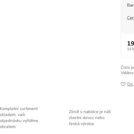
Bar
Cen
19
16 
Číslo p
Velikos
Do 
Kompletní sortiment
Zboží v nabídce je náš
skladem, vaši
vlastní dovoz nebo
objednávku vyřídíme
česká výroba.
obratem.