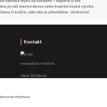
e nabídka myslí na každého – najdete u nás
dce je náš vlastní dovoz nebo kvalitní česká výroba.
žama či košile, rádi vám je přeměříme. Velikostní
Kontakt
www.pluto-textil.eu
Marie Bártíková
+420 739 455 857
denně 8.00 - 22.00 hod.
obrazovat informace
pluto@pluto.eu