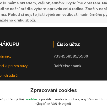
ošil máme skladem, vaši objednávku vyřídíme obratem. Naš
odlné noční prádlo vybere opravdu celá rodina. Zboží v nabí
ma. Pokud si nejste jisti výběrem velikosti nadměrného py
aždého druhu zboží.
 NÁKUPU
Číslo účtu:
7394558585/5500
odmínky
Raiffeisenbank
od kupní smlouvy
bních údajů
Zpracování cookies
eři potřebují Váš
souhlas
s použitím souborů cookies, aby Vám mohli z
týkající se Vašich zájmů.