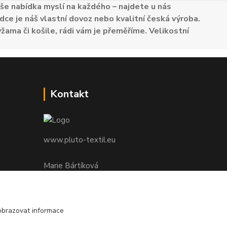
e nabídka myslí na každého – najdete u nás
dce je náš vlastní dovoz nebo kvalitní česká výroba.
žama či košile, rádi vám je přeměříme. Velikostní
Kontakt
www.pluto-textil.eu
Marie Bártíková
+420 739 455 857
denně 8.00 - 22.00 hod.
obrazovat informace
pluto@pluto.eu