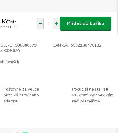
 Kč
/
pár
Přidat do košíku
Kč
bez DPH
roduktu:
998000579
EAN kód:
5902100470132
e:
CONSAY
oblíbených
Poštovné za velice
Pokud si nejste jisti
příznivé ceny nebo
velikostí, výrobek vám
zdarma.
rádi přeměříme.