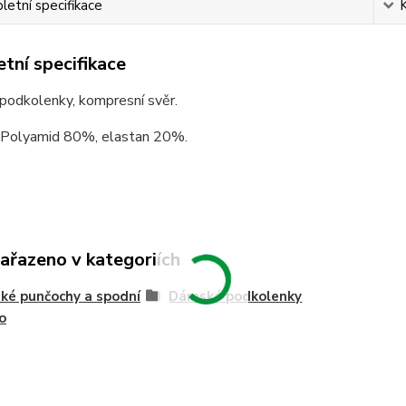
etní specifikace
tní specifikace
podkolenky, kompresní svěr.
: Polyamid 80%, elastan 20%.
zařazeno v kategoriích
é punčochy a spodní
Dámské podkolenky
o