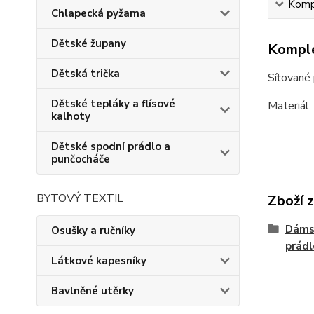
Kompl
Chlapecká pyžama
Dětské župany
Komple
Dětská trička
Síťované 
Dětské tepláky a flísové
Materiál
kalhoty
Dětské spodní prádlo a
punčocháče
BYTOVÝ TEXTIL
Zboží 
Dámsk
Osušky a ručníky
prádl
Látkové kapesníky
Bavlněné utěrky