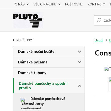
O NÁS
VŠE O NÁKUPU
POŠTOVNÉ
KONTAKTY
PRO ŽENY
Úvod
D
Cons
Dámské noční košile
Dámská pyžama
Dámské župany
Dámské punčochy a spodní
prádlo
Dámské punčochové
kalhoty