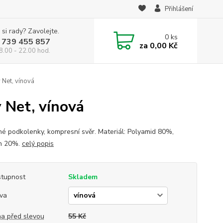
Přihlášení
 si rady? Zavolejte.
0
ks
 739 455 857
za
0,00 Kč
8.00 - 22.00 hod.
Net, vínová
 Net, vínová
né podkolenky, kompresní svěr. Materiál: Polyamid 80%,
n 20%.
celý popis
tupnost
Skladem
va
a před slevou
55 Kč