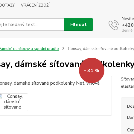
DOTAZY
VRÁCENÍ ZBOŽÍ
Nevíte
Hledat
+420
denně 
ámské punčochy a spodní prádlo
Consay, dámské síťované podkolenky 
ay, dámské síťované podkolenky
- 31 %
Síťova
elasta
Dos
Bar
Cen