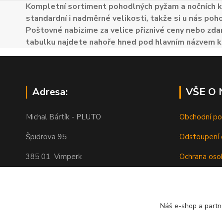
Kompletní sortiment pohodlných pyžam a nočních k
standardní i nadměrné velikosti, takže si u nás poh
Poštovné nabízíme za velice příznivé ceny nebo zdar
tabulku najdete nahoře hned pod hlavním názvem k
Adresa:
VŠE O
Michal Bártík - PLUTO
Obchodní p
Špidrova 95
Odstoupení 
385 01 Vimperk
Ochrana oso
Poštovné
Telefon 739455857, 739455859
O nás
Náš e-shop a partn