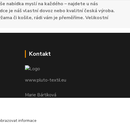
e nabídka myslí na každého – najdete u nás
dce je náš vlastní dovoz nebo kvalitní česká výroba.
žama či košile, rádi vám je přeměříme. Velikostní
Kontakt
www.pluto-textil.eu
Marie Bártíková
+420 739 455 857
denně 8.00 - 22.00 hod.
obrazovat informace
pluto@pluto.eu