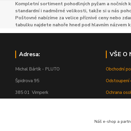
Kompletní sortiment pohodlných pyžam a nočních k
standardní i nadměrné velikosti, takže si u nás poh
Poštovné nabízíme za velice příznivé ceny nebo zdar
tabulku najdete nahoře hned pod hlavním názvem k
Adresa:
VŠE O
Michal Bártík - PLUTO
Obchodní p
Špidrova 95
Odstoupení 
385 01 Vimperk
Ochrana oso
Poštovné
Telefon 739455857, 739455859
O nás
Náš e-shop a partn