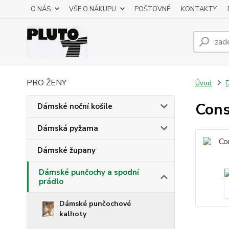
O NÁS
VŠE O NÁKUPU
POŠTOVNÉ
KONTAKTY
PRO ŽENY
Úvod
D
Cons
Dámské noční košile
Dámská pyžama
Dámské župany
Dámské punčochy a spodní
prádlo
Dámské punčochové
kalhoty