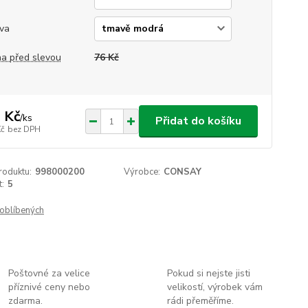
va
a před slevou
76 Kč
 Kč
/
ks
Přidat do košíku
Kč
bez DPH
roduktu:
998000200
Výrobce:
CONSAY
t:
5
oblíbených
Poštovné za velice
Pokud si nejste jisti
příznivé ceny nebo
velikostí, výrobek vám
zdarma.
rádi přeměříme.