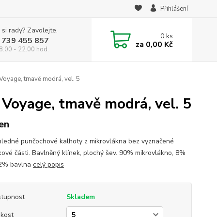
Přihlášení
 si rady? Zavolejte.
0
ks
 739 455 857
za
0,00 Kč
8.00 - 22.00 hod.
oyage, tmavě modrá, vel. 5
Voyage, tmavě modrá, vel. 5
en
ledné punčochové kalhoty z mikrovlákna bez vyznačené
kové části. Bavlněný klínek, plochý šev. 90% mikrovlákno, 8%
 2% bavlna
celý popis
tupnost
Skladem
ikost