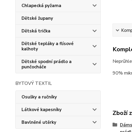
Chlapecká pyžama
Dětské župany
Kompl
Dětská trička
Dětské tepláky a flísové
Komple
kalhoty
Neprůhled
Dětské spodní prádlo a
punčocháče
90% mikr
BYTOVÝ TEXTIL
Osušky a ručníky
Látkové kapesníky
Zboží 
Bavlněné utěrky
Dámsk