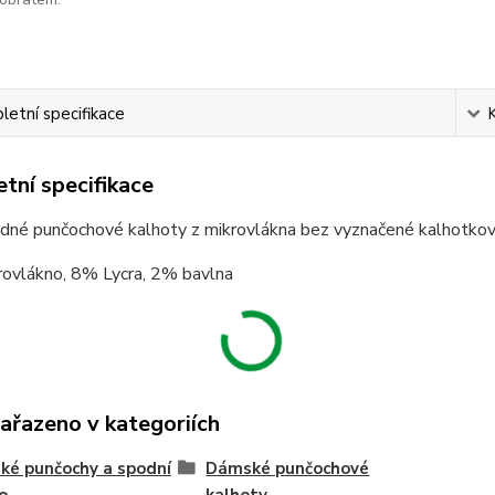
etní specifikace
tní specifikace
né punčochové kalhoty z mikrovlákna bez vyznačené kalhotkové 
ovlákno, 8% Lycra, 2% bavlna
zařazeno v kategoriích
é punčochy a spodní
Dámské punčochové