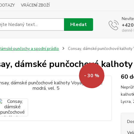
DOTAZY
VRÁCENÍ ZBOŽÍ
Nevíte
Hledat
+420
denně 
ámské punčochy a spodní prádlo
Consay, dámské punčochové kalhoty V
ay, dámské punčochové kalhoty 
- 30 %
60 d
Neprůh
kalhot
Lycra,
Dos
Vel