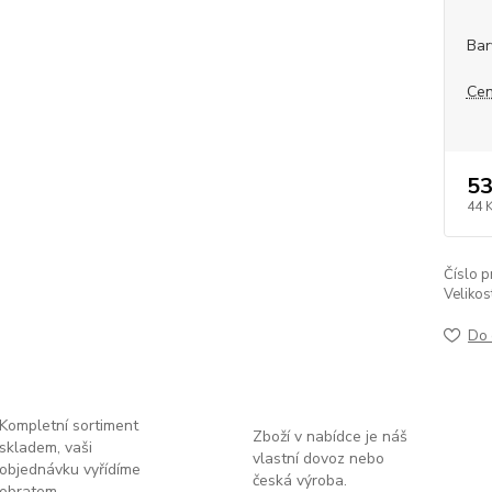
Bar
Cen
53
44 
Číslo p
Velikos
Do 
Kompletní sortiment
Zboží v nabídce je náš
skladem, vaši
vlastní dovoz nebo
objednávku vyřídíme
česká výroba.
obratem.