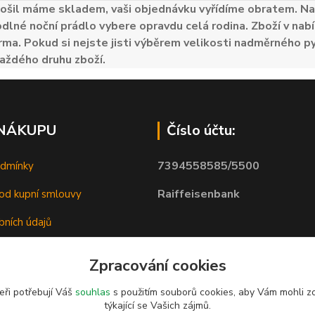
ošil máme skladem, vaši objednávku vyřídíme obratem. Naš
odlné noční prádlo vybere opravdu celá rodina. Zboží v nabí
ma. Pokud si nejste jisti výběrem velikosti nadměrného py
aždého druhu zboží.
 NÁKUPU
Číslo účtu:
7394558585/5500
odmínky
Raiffeisenbank
od kupní smlouvy
bních údajů
Zpracování cookies
eři potřebují Váš
souhlas
s použitím souborů cookies, aby Vám mohli z
týkající se Vašich zájmů.