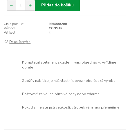
Přidat do košíku
Číslo produktu:
998000200
Výrobce:
CONSAY
Velikost:
4
Do oblíbených
Kompletní sortiment skladem, vaši objednávku vyřídíme
obratem.
Zboží v nabídce je náš vlastní dovoz nebo česká výroba.
Poštovné za velice příznivé ceny nebo zdarma.
Pokud si nejste jisti velikostí, výrobek vám rádi přeměříme.