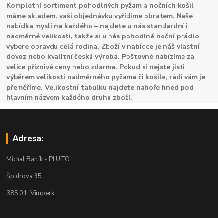
Kompletní sortiment pohodlných pyžam a nočních košil
máme skladem, vaši objednávku vyřídíme obratem. Naše
nabídka myslí na každého – najdete u nás standardní i
nadměrné velikosti, takže si u nás pohodlné noční prádlo
vybere opravdu celá rodina. Zboží v nabídce je náš vlastní
dovoz nebo kvalitní česká výroba. Poštovné nabízíme za
velice příznivé ceny nebo zdarma. Pokud si nejste jisti
výběrem velikosti nadměrného pyžama či košile, rádi vám je
přeměříme. Velikostní tabulku najdete nahoře hned pod
hlavním názvem každého druhu zboží.
Adresa:
Michal Bártík - PLUTO
Špidrova 95
385 01 Vimperk