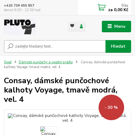
0
ks
+420 739 455 857
za
0,00 Kč
denně 8.00 - 22.00 hod.
Menu
Hledat
Úvod
Dámské punčochy a spodní prádlo
Consay, dámské punčochové
kalhoty Voyage, tmavě modrá, vel. 4
Consay, dámské punčochové
kalhoty Voyage, tmavě modrá,
vel. 4
- 30 %