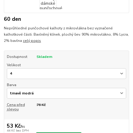
60 den
Neprůhledné punčochové kalhoty z mikrovlákna bez vyznačené
kalhotkové části. Bavlněný klínek, plochý šev. 90% mikrovlákno, 8% Lycra,
2% bavlna
celý popis
Dostupnost
Skladem
Velikost
Barva
Cena před
76 Kč
slevou
53 Kč
/
ks
44 Kč
bez DPH