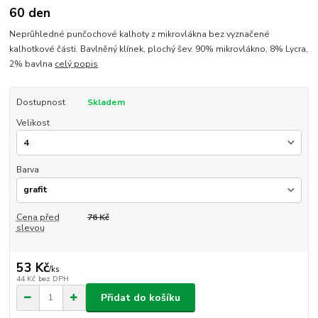
60 den
Neprůhledné punčochové kalhoty z mikrovlákna bez vyznačené
kalhotkové části. Bavlněný klínek, plochý šev. 90% mikrovlákno, 8% Lycra,
2% bavlna
celý popis
Dostupnost
Skladem
Velikost
Barva
Cena před
76 Kč
slevou
53 Kč
/
ks
44 Kč
bez DPH
Přidat do košíku