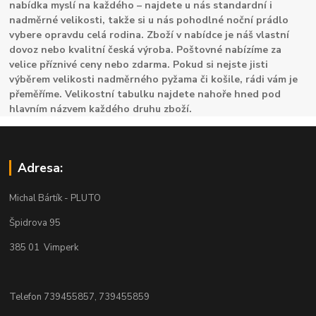
nabídka myslí na každého – najdete u nás standardní i
nadměrné velikosti, takže si u nás pohodlné noční prádlo
vybere opravdu celá rodina. Zboží v nabídce je náš vlastní
dovoz nebo kvalitní česká výroba. Poštovné nabízíme za
velice příznivé ceny nebo zdarma. Pokud si nejste jisti
výběrem velikosti nadměrného pyžama či košile, rádi vám je
přeměříme. Velikostní tabulku najdete nahoře hned pod
hlavním názvem každého druhu zboží.
Adresa:
Michal Bártík - PLUTO
Špidrova 95
385 01 Vimperk
Telefon 739455857, 739455859