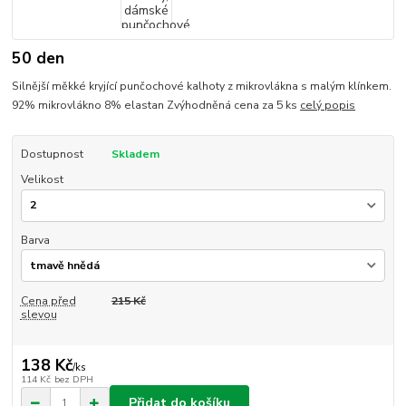
50 den
Silnější měkké kryjící punčochové kalhoty z mikrovlákna s malým klínkem.
92% mikrovlákno 8% elastan Zvýhodněná cena za 5 ks
celý popis
Dostupnost
Skladem
Velikost
Barva
Cena před
215 Kč
slevou
138 Kč
/
ks
114 Kč
bez DPH
Přidat do košíku