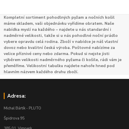
Kompletní sortiment pohodlných pyžam a nočních košil
máme skladem, vaši objednávku vyřídíme obratem. Naše
nabídka myslí na každého – najdete u nás standardní i
nadměrné velikosti, takže si u nás pohodlné noční prádlo
vybere opravdu celá rodina. Zboží v nabídce je náš vlastní
dovoz nebo kvalitní česká výroba. Poštovné nabízíme za
velice příznivé ceny nebo zdarma. Pokud si nejste jisti
výběrem velikosti nadměrného pyžama či košile, rádi vám je
přeměříme. Velikostní tabulku najdete nahoře hned pod
hlavním názvem každého druhu zboží.
Adresa:
Michal Bártík - PLUTO
Špidrova 95
385 01 Vimperk