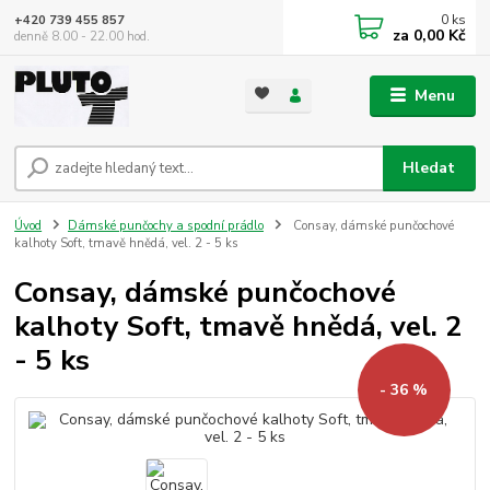
0
ks
+420 739 455 857
za
0,00 Kč
denně 8.00 - 22.00 hod.
Menu
Hledat
Úvod
Dámské punčochy a spodní prádlo
Consay, dámské punčochové
kalhoty Soft, tmavě hnědá, vel. 2 - 5 ks
Consay, dámské punčochové
kalhoty Soft, tmavě hnědá, vel. 2
- 5 ks
- 36 %