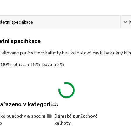
etní specifikace
tní specifikace
 sÍťované punčochové kalhoty bez kalhotové části, bavlněný klín,
 80%, elastan 18%, bavlna 2%.
zařazeno v kategoriích
é punčochy a spodní
Dámské punčochové
o
kalhoty