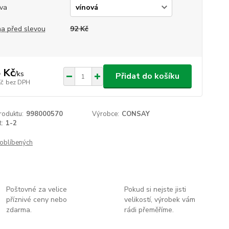
va
a před slevou
92 Kč
 Kč
/
ks
Přidat do košíku
Kč
bez DPH
roduktu:
998000570
Výrobce:
CONSAY
t:
1-2
oblíbených
Poštovné za velice
Pokud si nejste jisti
příznivé ceny nebo
velikostí, výrobek vám
zdarma.
rádi přeměříme.