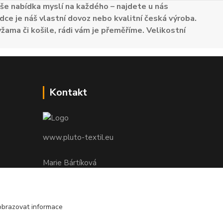
e nabídka myslí na každého – najdete u nás
dce je náš vlastní dovoz nebo kvalitní česká výroba.
žama či košile, rádi vám je přeměříme. Velikostní
Kontakt
www.pluto-textil.eu
Marie Bártíková
+420 739 455 857
denně 8.00 - 22.00 hod.
obrazovat informace
pluto@pluto.eu