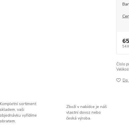
Bar
Cen
65
54 
Číslo p
Velikos
Do 
Kompletní sortiment
Zboží v nabídce je náš
skladem, vaši
vlastní dovoz nebo
objednávku vyřídíme
česká výroba.
obratem.