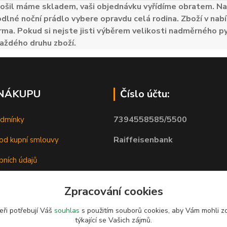
ošil máme skladem, vaši objednávku vyřídíme obratem. Naš
odlné noční prádlo vybere opravdu celá rodina. Zboží v nabí
ma. Pokud si nejste jisti výběrem velikosti nadměrného py
aždého druhu zboží.
 NÁKUPU
Číslo účtu:
7394558585/5500
odmínky
Raiffeisenbank
od kupní smlouvy
bních údajů
Zpracování cookies
eři potřebují Váš
souhlas
s použitím souborů cookies, aby Vám mohli z
týkající se Vašich zájmů.