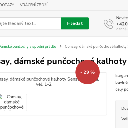
DOTAZY
VRÁCENÍ ZBOŽÍ
Nevíte
Hledat
+420
denně 
ámské punčochy a spodní prádlo
Consay, dámské punčochové kalhoty Se
ay, dámské punčochové kalhoty S
- 29 %
Elegan
bavlně
celý p
Dos
Vel