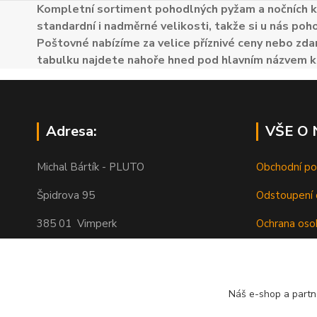
Kompletní sortiment pohodlných pyžam a nočních k
standardní i nadměrné velikosti, takže si u nás poh
Poštovné nabízíme za velice příznivé ceny nebo zdar
tabulku najdete nahoře hned pod hlavním názvem k
Adresa:
VŠE O
Michal Bártík - PLUTO
Obchodní p
Špidrova 95
Odstoupení 
385 01 Vimperk
Ochrana oso
Poštovné
Telefon 739455857, 739455859
O nás
Náš e-shop a partn