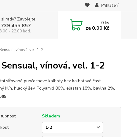
Přihlášení
 si rady? Zavolejte.
0
ks
 739 455 857
za
0,00 Kč
8.00 - 22.00 hod.
nsual, vínová, vel. 1-2
ensual, vínová, vel. 1-2
tní sÍťované punčochové kalhoty bez kalhotové části,
ný klín, hladký šev. Polyamid 80%, elastan 18%, bavlna 2%.
opis
tupnost
Skladem
ikost