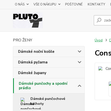
O NÁS
VŠE O NÁKUPU
POŠTOVNÉ
KONTAKTY
PRO ŽENY
Úvod
D
Cons
Dámské noční košile
Dámská pyžama
Dámské župany
Dámské punčochy a spodní
prádlo
Dámské punčochové
kalhoty