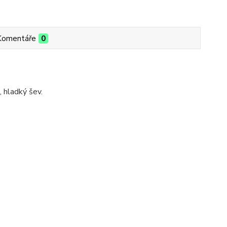
Komentáře
0
 hladký šev.