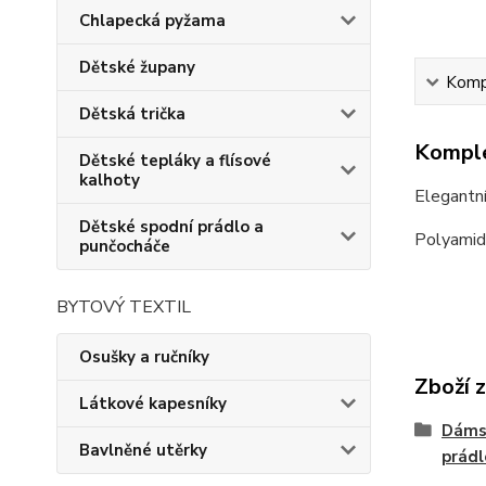
Chlapecká pyžama
Dětské župany
Kompl
Dětská trička
Komple
Dětské tepláky a flísové
kalhoty
Elegantní
Dětské spodní prádlo a
Polyamid
punčocháče
BYTOVÝ TEXTIL
Osušky a ručníky
Zboží 
Látkové kapesníky
Dámsk
Bavlněné utěrky
prádl