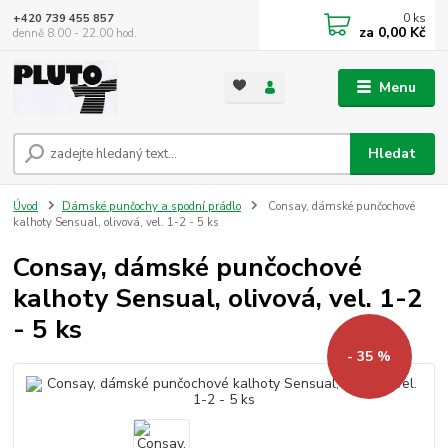
0
ks
+420 739 455 857
za
0,00 Kč
denně 8.00 - 22.00 hod.
Menu
Hledat
Úvod
Dámské punčochy a spodní prádlo
Consay, dámské punčochové
kalhoty Sensual, olivová, vel. 1-2 - 5 ks
Consay, dámské punčochové
kalhoty Sensual, olivová, vel. 1-2
- 5 ks
- 35 %