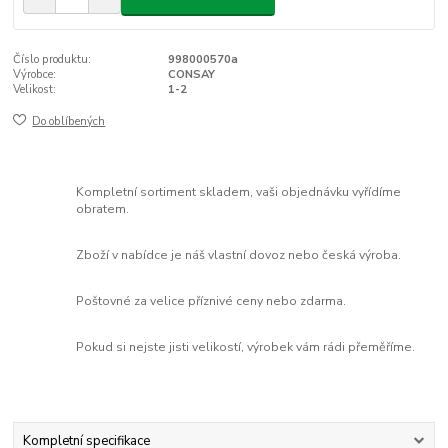
Číslo produktu:
998000570a
Výrobce:
CONSAY
Velikost:
1-2
Do oblíbených
Kompletní sortiment skladem, vaši objednávku vyřídíme
obratem.
Zboží v nabídce je náš vlastní dovoz nebo česká výroba.
Poštovné za velice příznivé ceny nebo zdarma.
Pokud si nejste jisti velikostí, výrobek vám rádi přeměříme.
Kompletní specifikace