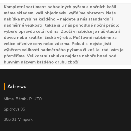
Kompletní sortiment pohodlných pyžam a nočních košil
máme skladem, vaši objednávku vyřídíme obratem. Naše
nabídka myslí na každého – najdete u nás standardní i
nadměrné velikosti, takže si u nás pohodlné noční prádlo
vybere opravdu celá rodina. Zboží v nabídce je náš vlastní
dovoz nebo kvalitní česká výroba. Poštovné nabízíme za
velice příznivé ceny nebo zdarma. Pokud si nejste jisti
výběrem velikosti nadměrného pyžama či košile, rádi vám je
přeměříme. Velikostní tabulku najdete nahoře hned pod
hlavním názvem každého druhu zboží.
Adresa:
Michal Bártík - PLUTO
Špidrova 95
385 01 Vimperk