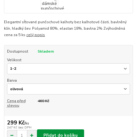
Elegantní sÍťované punčochové kalhoty bez kalhotové části, bavlněný
klín, hladký šev. Polyamid 80%, elastan 18%, bavlna 2% Zvýhodněná
cena za 5 ks
celý popis
Dostupnost
Skladem
Velikost
Barva
Cena před
460 Kč
slevou
299 Kč
/
ks
247 Kč
bez DPH
Přidat do košíku