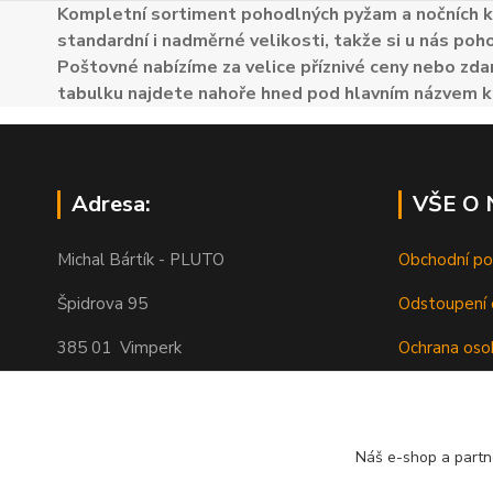
Kompletní sortiment pohodlných pyžam a nočních k
standardní i nadměrné velikosti, takže si u nás poh
Poštovné nabízíme za velice příznivé ceny nebo zdar
tabulku najdete nahoře hned pod hlavním názvem k
Adresa:
VŠE O
Michal Bártík - PLUTO
Obchodní p
Špidrova 95
Odstoupení 
385 01 Vimperk
Ochrana oso
Poštovné
Telefon 739455857, 739455859
O nás
Náš e-shop a partn