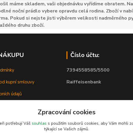
ošil máme skladem, vaši objednávku vyřídíme obratem. Naš
odlné noční prádlo vybere opravdu celá rodina. Zboží v nabí
ma. Pokud si nejste jisti výběrem velikosti nadměrného py
aždého druhu zboží.
 NÁKUPU
Číslo účtu:
7394558585/5500
odmínky
Raiffeisenbank
od kupní smlouvy
bních údajů
Zpracování cookies
eři potřebují Váš
souhlas
s použitím souborů cookies, aby Vám mohli z
týkající se Vašich zájmů.