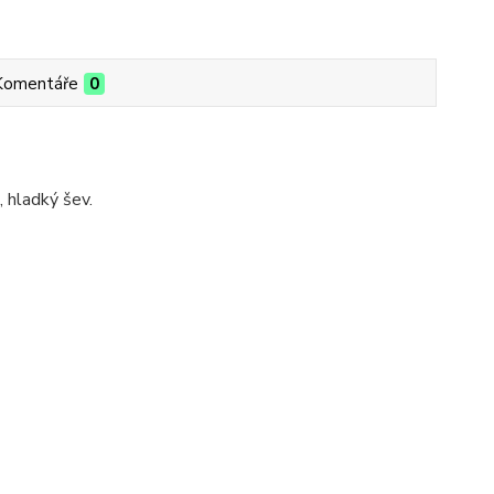
Komentáře
0
 hladký šev.