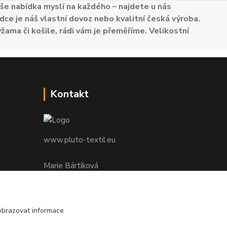
e nabídka myslí na každého – najdete u nás
dce je náš vlastní dovoz nebo kvalitní česká výroba.
žama či košile, rádi vám je přeměříme. Velikostní
Kontakt
www.pluto-textil.eu
Marie Bártíková
+420 739 455 857
denně 8.00 - 22.00 hod.
obrazovat informace
pluto@pluto.eu