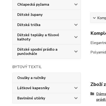
Chlapecká pyžama
Dětské župany
Kompl
Dětská trička
Komple
Dětské tepláky a flísové
kalhoty
Elegantní
Dětské spodní prádlo a
Polyamid
punčocháče
BYTOVÝ TEXTIL
Osušky a ručníky
Zboží 
Látkové kapesníky
Dámsk
Bavlněné utěrky
prádl