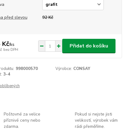
va
a před slevou
92 Kč
 Kč
/
ks
Přidat do košíku
Kč
bez DPH
roduktu:
998000570
Výrobce:
CONSAY
t:
3-4
oblíbených
Poštovné za velice
Pokud si nejste jisti
příznivé ceny nebo
velikostí, výrobek vám
zdarma.
rádi přeměříme.