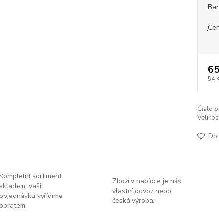
Bar
Cen
65
54 
Číslo p
Velikos
Do 
Kompletní sortiment
Zboží v nabídce je náš
skladem, vaši
vlastní dovoz nebo
objednávku vyřídíme
česká výroba.
obratem.