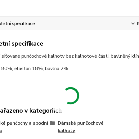
etní specifikace
tní specifikace
 sÍťované punčochové kalhoty bez kalhotové části, bavlněný klín,
 80%, elastan 18%, bavlna 2%.
zařazeno v kategoriích
é punčochy a spodní
Dámské punčochové
o
kalhoty