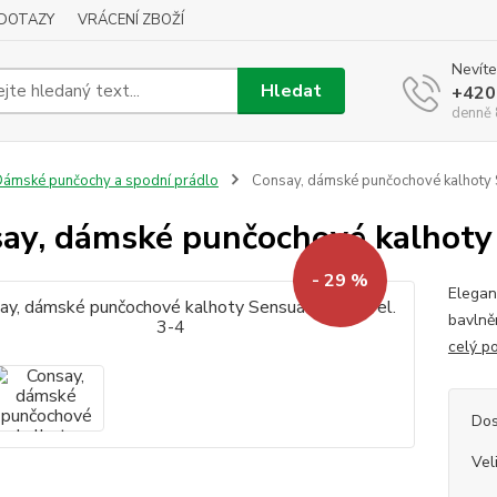
DOTAZY
VRÁCENÍ ZBOŽÍ
Nevíte
Hledat
+420
denně 
ámské punčochy a spodní prádlo
Consay, dámské punčochové kalhoty Se
ay, dámské punčochové kalhoty S
- 29 %
Elegan
bavlně
celý p
Dos
Vel