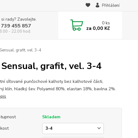
Přihlášení
 si rady? Zavolejte.
0
ks
 739 455 857
za
0,00 Kč
8.00 - 22.00 hod.
nsual, grafit, vel. 3-4
ensual, grafit, vel. 3-4
tní sÍťované punčochové kalhoty bez kalhotové části,
ný klín, hladký šev. Polyamid 80%, elastan 18%, bavlna 2%.
opis
tupnost
Skladem
ikost