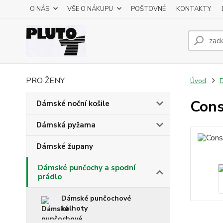
O NÁS
VŠE O NÁKUPU
POŠTOVNÉ
KONTAKTY
PRO ŽENY
Úvod
D
Cons
Dámské noční košile
Dámská pyžama
Dámské župany
Dámské punčochy a spodní
prádlo
Dámské punčochové
kalhoty