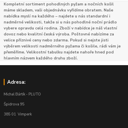
Kompletní sortiment pohodlných pyžam a nočních košil
máme skladem, vaši objednávku vyřídíme obratem. Naše
nabídka myslí na každého – najdete u nás standardní i
nadměrné velikosti, takže si u nás pohodlné noční prádlo
vybere opravdu celá rodina. Zboží v nabídce je náš vlastní
dovoz nebo kvalitní česká výroba. Poštovné nabízíme za
velice příznivé ceny nebo zdarma. Pokud si nejste jisti
výběrem velikosti nadměrného pyžama či košile, rádi vám je
přeměříme. Velikostní tabulku najdete nahoře hned pod
hlavním názvem každého druhu zboží.
Adresa:
Michal Bártík - PLUTO
Špidrova 95
385 01 Vimperk