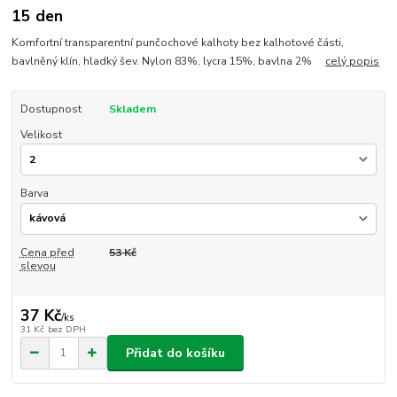
15 den
Komfortní transparentní punčochové kalhoty bez kalhotové části,
bavlněný klín, hladký šev. Nylon 83%, lycra 15%, bavlna 2%
celý popis
Dostupnost
Skladem
Velikost
Barva
Cena před
53 Kč
slevou
37 Kč
/
ks
31 Kč
bez DPH
Přidat do košíku