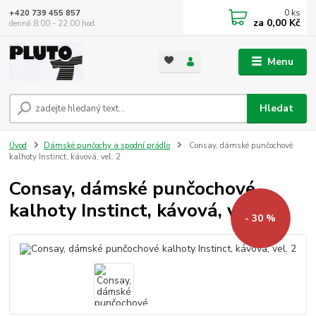
0
ks
+420 739 455 857
za
0,00 Kč
denně 8.00 - 22.00 hod.
Menu
Hledat
Úvod
Dámské punčochy a spodní prádlo
Consay, dámské punčochové
kalhoty Instinct, kávová, vel. 2
Consay, dámské punčochové
kalhoty Instinct, kávová, vel. 2
- 30 %