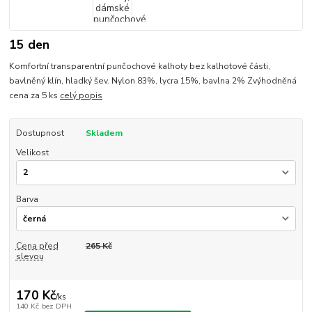
15 den
Komfortní transparentní punčochové kalhoty bez kalhotové části,
bavlněný klín, hladký šev. Nylon 83%, lycra 15%, bavlna 2% Zvýhodněná
cena za 5 ks
celý popis
Dostupnost
Skladem
Velikost
Barva
Cena před
265 Kč
slevou
170 Kč
/
ks
140 Kč
bez DPH