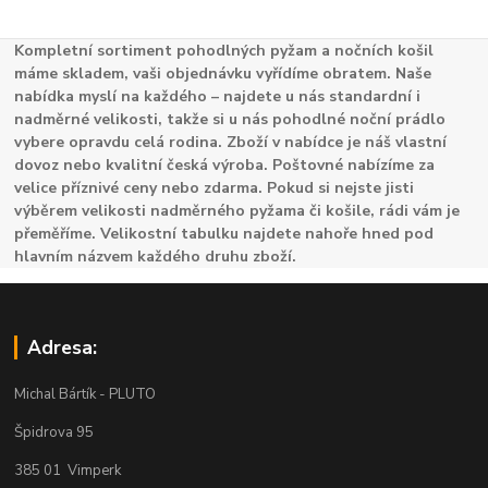
Kompletní sortiment pohodlných pyžam a nočních košil
máme skladem, vaši objednávku vyřídíme obratem. Naše
nabídka myslí na každého – najdete u nás standardní i
nadměrné velikosti, takže si u nás pohodlné noční prádlo
vybere opravdu celá rodina. Zboží v nabídce je náš vlastní
dovoz nebo kvalitní česká výroba. Poštovné nabízíme za
velice příznivé ceny nebo zdarma. Pokud si nejste jisti
výběrem velikosti nadměrného pyžama či košile, rádi vám je
přeměříme. Velikostní tabulku najdete nahoře hned pod
hlavním názvem každého druhu zboží.
Adresa:
Michal Bártík - PLUTO
Špidrova 95
385 01 Vimperk