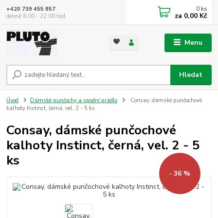
0
ks
+420 739 455 857
za
0,00 Kč
denně 8.00 - 22.00 hod.
Menu
Hledat
Úvod
Dámské punčochy a spodní prádlo
Consay, dámské punčochové
kalhoty Instinct, černá, vel. 2 - 5 ks
Consay, dámské punčochové
kalhoty Instinct, černá, vel. 2 - 5
ks
- 36 %