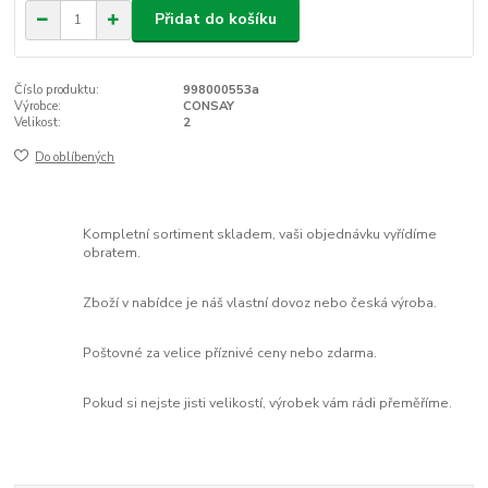
Přidat do košíku
Číslo produktu:
998000553a
Výrobce:
CONSAY
Velikost:
2
Do oblíbených
Kompletní sortiment skladem, vaši objednávku vyřídíme
obratem.
Zboží v nabídce je náš vlastní dovoz nebo česká výroba.
Poštovné za velice příznivé ceny nebo zdarma.
Pokud si nejste jisti velikostí, výrobek vám rádi přeměříme.