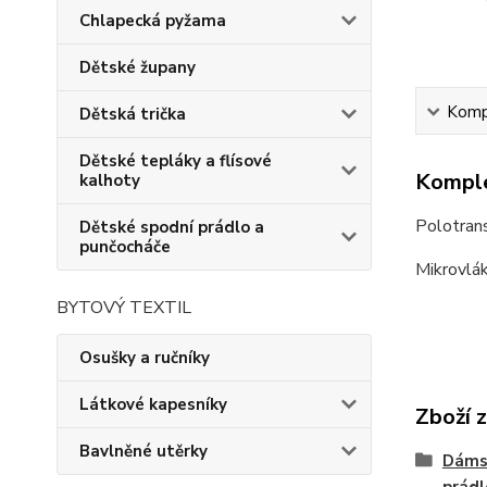
Chlapecká pyžama
Dětské župany
Kompl
Dětská trička
Dětské tepláky a flísové
Komple
kalhoty
Polotrans
Dětské spodní prádlo a
punčocháče
Mikrovlá
BYTOVÝ TEXTIL
Osušky a ručníky
Látkové kapesníky
Zboží 
Bavlněné utěrky
Dámsk