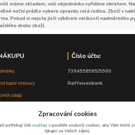
ošil máme skladem, vaši objednávku vyřídíme obratem. Naš
odlné noční prádlo vybere opravdu celá rodina. Zboží v nabí
ma. Pokud si nejste jisti výběrem velikosti nadměrného py
aždého druhu zboží.
 NÁKUPU
Číslo účtu:
7394558585/5500
odmínky
Raiffeisenbank
od kupní smlouvy
bních údajů
Zpracování cookies
eři potřebují Váš
souhlas
s použitím souborů cookies, aby Vám mohli z
týkající se Vašich zájmů.