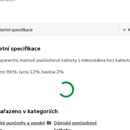
etní specifikace
tní specifikace
parentní, matové punčochové kalhoty z mikrovlákna bez kalhotové
kno 86%, lycra 12%, bavlna 2%.
zařazeno v kategoriích
é punčochy a spodní
Dámské punčochové