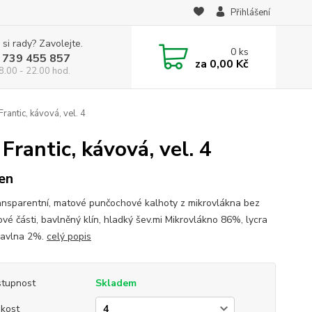
Přihlášení
 si rady? Zavolejte.
0
ks
 739 455 857
za
0,00 Kč
8.00 - 22.00 hod.
antic, kávová, vel. 4
rantic, kávová, vel. 4
en
ansparentní, matové punčochové kalhoty z mikrovlákna bez
ové části, bavlněný klín, hladký šev.mi Mikrovlákno 86%, lycra
bavlna 2%.
celý popis
tupnost
Skladem
ikost