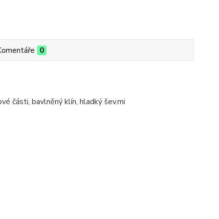
Komentáře
0
 části, bavlněný klín, hladký šev.mi