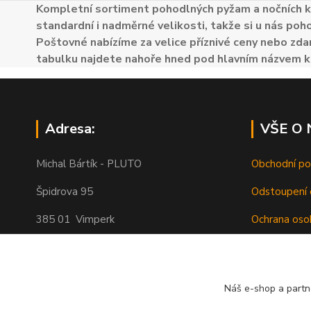
Kompletní sortiment pohodlných pyžam a nočních k
standardní i nadměrné velikosti, takže si u nás poh
Poštovné nabízíme za velice příznivé ceny nebo zdar
tabulku najdete nahoře hned pod hlavním názvem k
Adresa:
VŠE O
Michal Bártík - PLUTO
Obchodní p
Špidrova 95
Odstoupení 
385 01 Vimperk
Ochrana oso
Poštovné
Telefon 739455857, 739455859
O nás
Náš e-shop a partn