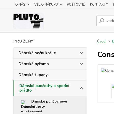
O NÁS
VŠE O NÁKUPU
POŠTOVNÉ
KONTAKTY
PRO ŽENY
Úvod
D
Cons
Dámské noční košile
Dámská pyžama
Dámské župany
Dámské punčochy a spodní
prádlo
Dámské punčochové
kalhoty