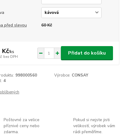
va
a před slevou
60 Kč
 Kč
/
ks
Přidat do košíku
Kč
bez DPH
roduktu:
998000560
Výrobce:
CONSAY
t:
4
oblíbených
Poštovné za velice
Pokud si nejste jisti
příznivé ceny nebo
velikostí, výrobek vám
zdarma.
rádi přeměříme.