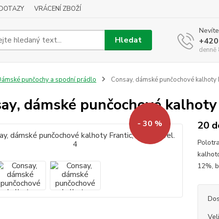
DOTAZY
VRÁCENÍ ZBOŽÍ
Nevíte
Hledat
+420
denně 
ámské punčochy a spodní prádlo
Consay, dámské punčochové kalhoty Fr
ay, dámské punčochové kalhoty F
- 30 %
20 d
Polotr
kalhot
12%, 
Dos
Vel