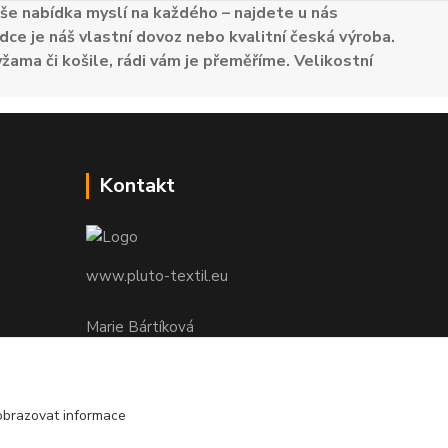
e nabídka myslí na každého – najdete u nás
dce je náš vlastní dovoz nebo kvalitní česká výroba.
žama či košile, rádi vám je přeměříme. Velikostní
Kontakt
www.pluto-textil.eu
Marie Bártíková
+420 739 455 857
denně 8.00 - 22.00 hod.
obrazovat informace
pluto@pluto.eu