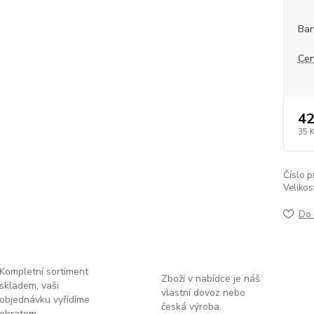
Bar
Cen
42
35 
Číslo p
Velikos
Do 
Kompletní sortiment
Zboží v nabídce je náš
skladem, vaši
vlastní dovoz nebo
objednávku vyřídíme
česká výroba.
obratem.