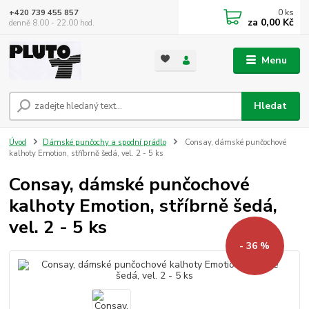
0
ks
+420 739 455 857
za
0,00 Kč
denně 8.00 - 22.00 hod.
Menu
Hledat
Úvod
Dámské punčochy a spodní prádlo
Consay, dámské punčochové
kalhoty Emotion, stříbrně šedá, vel. 2 - 5 ks
Consay, dámské punčochové
kalhoty Emotion, stříbrně šedá,
vel. 2 - 5 ks
- 36 %