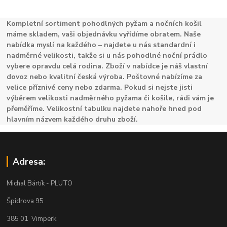
Kompletní sortiment pohodlných pyžam a nočních košil
máme skladem, vaši objednávku vyřídíme obratem. Naše
nabídka myslí na každého – najdete u nás standardní i
nadměrné velikosti, takže si u nás pohodlné noční prádlo
vybere opravdu celá rodina. Zboží v nabídce je náš vlastní
dovoz nebo kvalitní česká výroba. Poštovné nabízíme za
velice příznivé ceny nebo zdarma. Pokud si nejste jisti
výběrem velikosti nadměrného pyžama či košile, rádi vám je
přeměříme. Velikostní tabulku najdete nahoře hned pod
hlavním názvem každého druhu zboží.
Adresa:
Michal Bártík - PLUTO
Špidrova 95
385 01 Vimperk