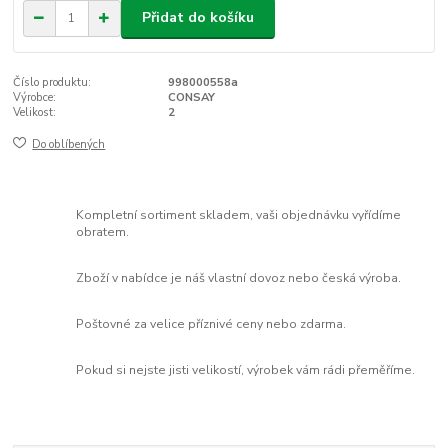
Přidat do košíku
Číslo produktu:
998000558a
Výrobce:
CONSAY
Velikost:
2
Do oblíbených
Kompletní sortiment skladem, vaši objednávku vyřídíme
obratem.
Zboží v nabídce je náš vlastní dovoz nebo česká výroba.
Poštovné za velice příznivé ceny nebo zdarma.
Pokud si nejste jisti velikostí, výrobek vám rádi přeměříme.