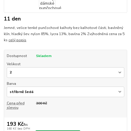
11 den
Jemné, velice tenké punčochové kalhoty bez kalhotové části, bavlněný
klín, hladký šev. nylon 85%, lycra 13%, bavlna 2% Zvýhodněná cena za 5
ks
celý popis
Dostupnost
Skladem
Velikost
Barva
Cena před
300 Kč
slevou
193 Kč
/
ks
160 Kč
bez DPH