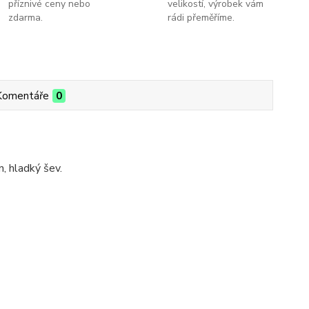
příznivé ceny nebo
velikostí, výrobek vám
zdarma.
rádi přeměříme.
Komentáře
0
, hladký šev.