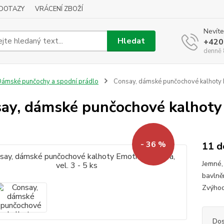
DOTAZY
VRÁCENÍ ZBOŽÍ
Nevíte
Hledat
+420
denně 
ámské punčochy a spodní prádlo
Consay, dámské punčochové kalhoty Em
ay, dámské punčochové kalhoty E
- 36 %
11 d
Jemné,
bavlně
Zvýhod
Dos