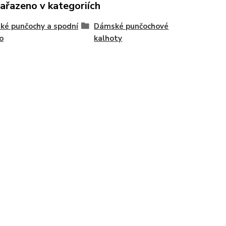
zařazeno v kategoriích
é punčochy a spodní
Dámské punčochové
o
kalhoty