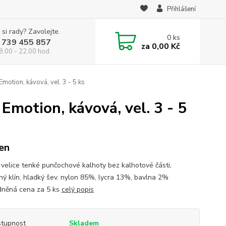
Přihlášení
 si rady? Zavolejte.
0
ks
 739 455 857
za
0,00 Kč
8.00 - 22.00 hod.
otion, kávová, vel. 3 - 5 ks
motion, kávová, vel. 3 - 5
en
 velice tenké punčochové kalhoty bez kalhotové části,
ný klín, hladký šev. nylon 85%, lycra 13%, bavlna 2%
něná cena za 5 ks
celý popis
tupnost
Skladem