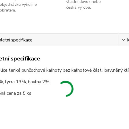
vlastní dovoz nebo
objednávku vyřídíme
česká výroba.
obratem.
etní specifikace
tní specifikace
lice tenké punčochové kalhoty bez kalhotové části, bavlněný klín
%, lycra 13%, bavlna 2%
ná cena za 5 ks