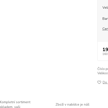
Vel
Bar
Cen
19
160
Číslo p
Velikos
Do 
Kompletní sortiment
Zboží v nabídce je náš
skladem, vaši