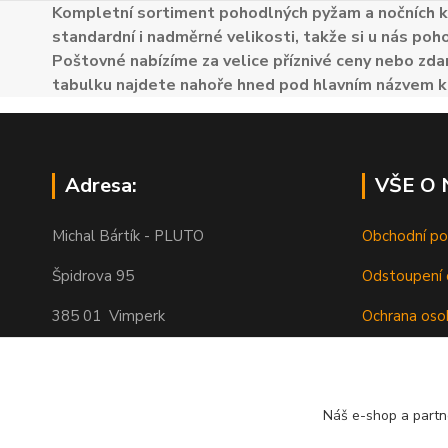
Kompletní sortiment pohodlných pyžam a nočních k
standardní i nadměrné velikosti, takže si u nás poh
Poštovné nabízíme za velice příznivé ceny nebo zdar
tabulku najdete nahoře hned pod hlavním názvem k
Adresa:
VŠE O
Michal Bártík - PLUTO
Obchodní p
Špidrova 95
Odstoupení 
385 01 Vimperk
Ochrana oso
Poštovné
Telefon 739455857, 739455859
O nás
Náš e-shop a partn