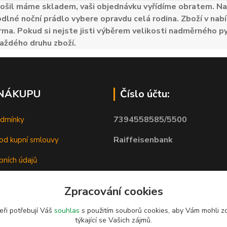
ošil máme skladem, vaši objednávku vyřídíme obratem. Naš
odlné noční prádlo vybere opravdu celá rodina. Zboží v nabí
ma. Pokud si nejste jisti výběrem velikosti nadměrného py
aždého druhu zboží.
 NÁKUPU
Číslo účtu:
7394558585/5500
odmínky
Raiffeisenbank
od kupní smlouvy
bních údajů
Zpracování cookies
eři potřebují Váš
souhlas
s použitím souborů cookies, aby Vám mohli z
týkající se Vašich zájmů.