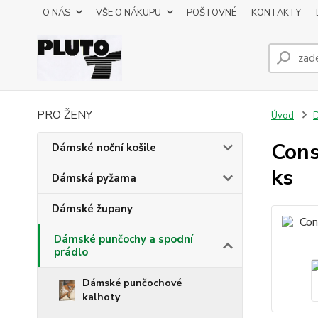
O NÁS
VŠE O NÁKUPU
POŠTOVNÉ
KONTAKTY
PRO ŽENY
Úvod
D
Cons
Dámské noční košile
ks
Dámská pyžama
Dámské župany
Dámské punčochy a spodní
prádlo
Dámské punčochové
kalhoty