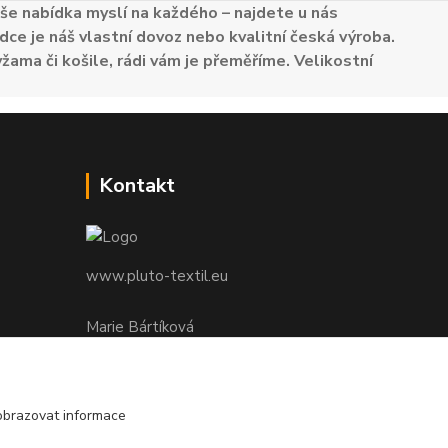
e nabídka myslí na každého – najdete u nás
dce je náš vlastní dovoz nebo kvalitní česká výroba.
žama či košile, rádi vám je přeměříme. Velikostní
Kontakt
www.pluto-textil.eu
Marie Bártíková
+420 739 455 857
denně 8.00 - 22.00 hod.
obrazovat informace
pluto@pluto.eu