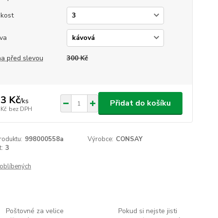
ikost
va
a před slevou
300 Kč
3 Kč
/
ks
Přidat do košíku
 Kč
bez DPH
roduktu:
998000558a
Výrobce:
CONSAY
t:
3
oblíbených
Poštovné za velice
Pokud si nejste jisti