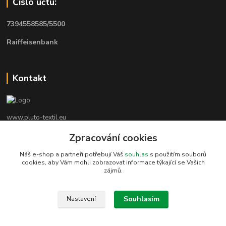
Číslo účtu:
7394558585/5500
Raiffeisenbank
Kontakt
www.pluto-textil.eu
Zpracování cookies
Marie Bártíková
+420 739 455 857
Náš e-shop a partneři potřebují Váš
souhlas
s použitím souborů
denně 8.00 - 22.00 hod.
cookies, aby Vám mohli zobrazovat informace týkající se Vašich
zájmů.
pluto@pluto.eu
Souhlasím
Nastavení