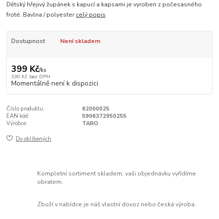
Dětský hřejivý župánek s kapucí a kapsami je vyroben z počesasného
froté. Bavlna / polyester
celý popis
Dostupnost
Není skladem
399 Kč
/
ks
330 Kč
bez DPH
Momentálně není k dispozici
Číslo produktu:
62000025
EAN kód:
5906372950255
Výrobce:
TARO
Do oblíbených
Kompletní sortiment skladem, vaši objednávku vyřídíme
obratem.
Zboží v nabídce je náš vlastní dovoz nebo česká výroba.