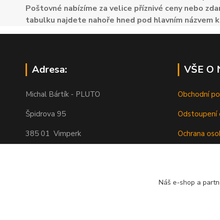
Poštovné nabízíme za velice příznivé ceny nebo zdar
tabulku najdete nahoře hned pod hlavním názvem k
Adresa:
VŠE O
Michal Bártík - PLUTO
Obchodní p
Špidrova 95
Odstoupení 
385 01 Vimperk
Ochrana oso
Poštovné
Telefon 739455857, 739455859
O nás
Náš e-shop a partn