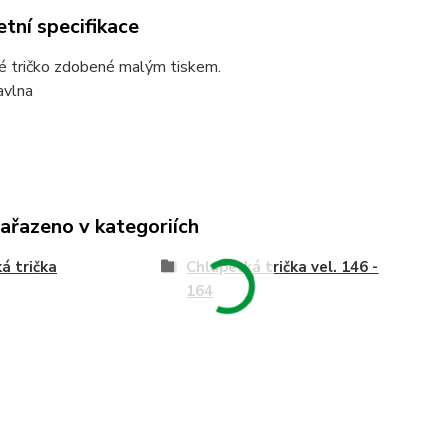
tní specifikace
é tričko zdobené malým tiskem.
vlna
zařazeno v kategoriích
á trička
Chlapecká trička vel. 146 -
164