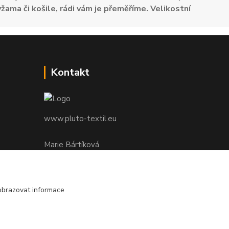
žama či košile, rádi vám je přeměříme. Velikostní
Kontakt
www.pluto-textil.eu
Marie Bártíková
+420 739 455 857
denně 8.00 - 22.00 hod.
obrazovat informace
pluto@pluto.eu