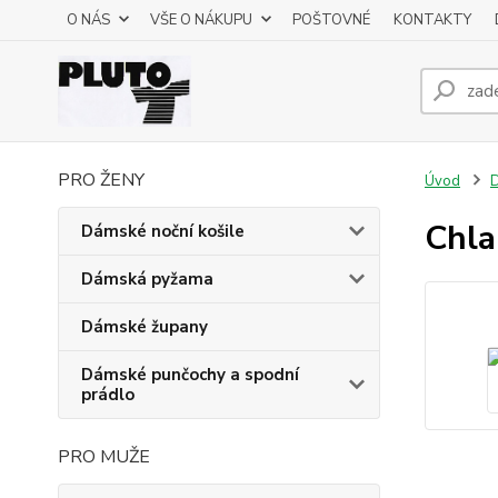
O NÁS
VŠE O NÁKUPU
POŠTOVNÉ
KONTAKTY
PRO ŽENY
Úvod
D
Chla
Dámské noční košile
Dámská pyžama
Dámské župany
Dámské punčochy a spodní
prádlo
PRO MUŽE