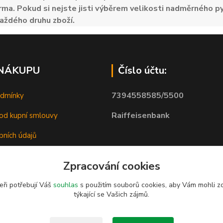
ma. Pokud si nejste jisti výběrem velikosti nadměrného py
aždého druhu zboží.
 NÁKUPU
Číslo účtu:
7394558585/5500
odmínky
Raiffeisenbank
od kupní smlouvy
bních údajů
Zpracování cookies
eři potřebují Váš
souhlas
s použitím souborů cookies, aby Vám mohli z
týkající se Vašich zájmů.