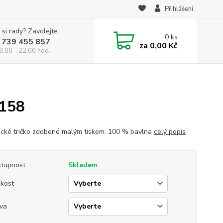
Přihlášení
 si rady? Zavolejte.
0
ks
 739 455 857
za
0,00 Kč
8.00 - 22.00 hod.
 158
cké tričko zdobené malým tiskem. 100 % bavlna
celý popis
tupnost
Skladem
ikost
va