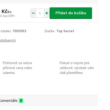
 Kč
/
ks
Přidat do košíku
Kč
bez DPH
roduktu:
7003053
Značka:
Top Secret
oblíbených
Poštovné za velice
Pokud si nejste jisti
příznivé ceny nebo
velikostí, výrobek vám
zdarma.
rádi přeměříme.
Komentáře
0