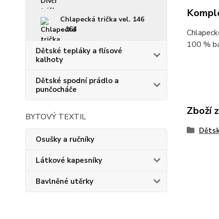
Komple
Chlapecká trička vel. 146
- 164
Chlapeck
100 % ba
Dětské tepláky a flísové
kalhoty
Dětské spodní prádlo a
punčocháče
Zboží 
BYTOVÝ TEXTIL
Dětsk
Osušky a ručníky
Látkové kapesníky
Bavlněné utěrky