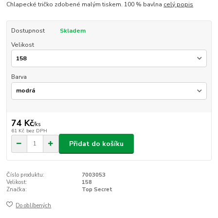
Chlapecké tričko zdobené malým tiskem. 100 % bavlna
celý popis
Dostupnost
Skladem
Velikost
Barva
74 Kč
/
ks
61 Kč
bez DPH
Přidat do košíku
Číslo produktu:
7003053
Velikost:
158
Značka:
Top Secret
Do oblíbených