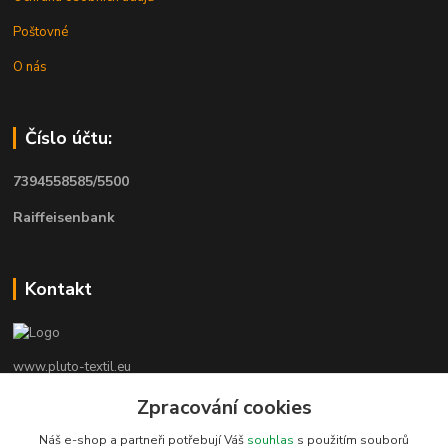
Poštovné
O nás
Číslo účtu:
7394558585/5500
Raiffeisenbank
Kontakt
www.pluto-textil.eu
Zpracování cookies
Marie Bártíková
+420 739 455 857
Náš e-shop a partneři potřebují Váš
souhlas
s použitím souborů