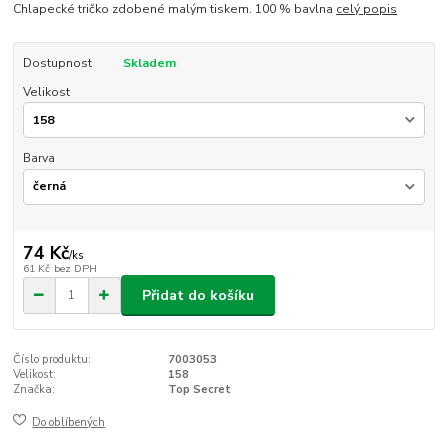
Chlapecké tričko zdobené malým tiskem. 100 % bavlna
celý popis
Dostupnost
Skladem
Velikost
Barva
74 Kč
/
ks
61 Kč
bez DPH
Přidat do košíku
Číslo produktu:
7003053
Velikost:
158
Značka:
Top Secret
Do oblíbených