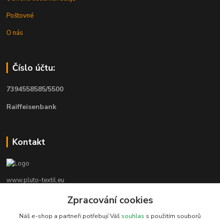
Poštovné
O nás
Číslo účtu:
7394558585/5500
Raiffeisenbank
Kontakt
www.pluto-textil.eu
Zpracování cookies
Marie Bártíková
+420 739 455 857
Náš e-shop a partneři potřebují Váš
souhlas
s použitím souborů