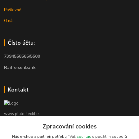
Poštovné
O nás
Číslo účtu:
7394558585/5500
Raiffeisenbank
Kontakt
www.pluto-textil.eu
Zpracování cookies
Marie Bártíková
+420 739 455 857
Náš e-shop a partneři potřebují Váš
souhlas
s použitím souborů