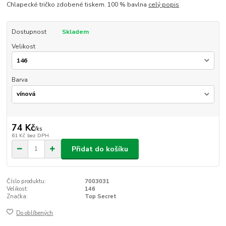
Chlapecké tričko zdobené tiskem. 100 % bavlna
celý popis
Dostupnost
Skladem
Velikost
Barva
74 Kč
/
ks
61 Kč
bez DPH
Přidat do košíku
Číslo produktu:
7003031
Velikost:
146
Značka:
Top Secret
Do oblíbených