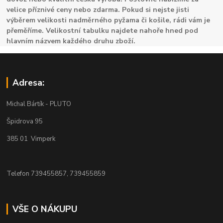
velice příznivé ceny nebo zdarma. Pokud si nejste jisti
výběrem velikosti nadměrného pyžama či košile, rádi vám je
přeměříme. Velikostní tabulku najdete nahoře hned pod
hlavním názvem každého druhu zboží.
Adresa:
Michal Bártík - PLUTO
Špidrova 95
385 01 Vimperk
Telefon 739455857, 739455859
VŠE O NÁKUPU