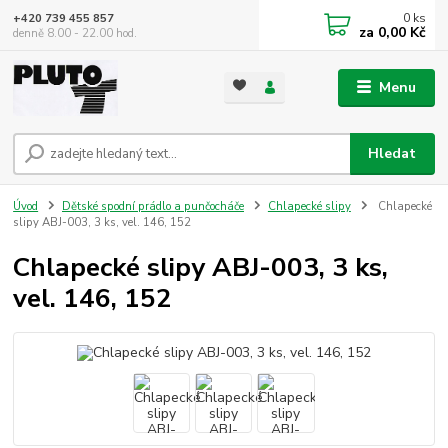
0
ks
+420 739 455 857
za
0,00 Kč
denně 8.00 - 22.00 hod.
Menu
Hledat
Úvod
Dětské spodní prádlo a punčocháče
Chlapecké slipy
Chlapecké
slipy ABJ-003, 3 ks, vel. 146, 152
Chlapecké slipy ABJ-003, 3 ks,
vel. 146, 152