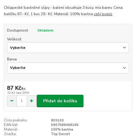
Chlapecké bavlněné slipy - balení obsahuje 3 kusy, mix barev. Cena
balíčku 87,- Kč, 1 kus 29,- Kč. Materiál: 100% bavlna
celý popis
Dostupnost
Skladem
Velikost
Barva
87 Kč
/
ks
72 Kč
bez DPH
Přidat do košíku
Číslo produktu:
803103
EAN kód:
5907589469165
Materiál:
100% bavlna
Značka:
Top Secret