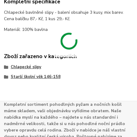
Kompletní specifikace
Chlapecké bavlněné slipy - balení obsahuje 3 kusy, mix barev.
Cena balíčku 87,- Kč, 1 kus 29,- Kč.
Materiál: 100% bavlna
Zboží zařazeno v kategoriích
Chlapecké slipy
Starší školní věk 146-158
Kompletní sortiment pohodlných pyžam a nočních košil
máme skladem, vaši objednávku vyřídíme obratem. Naše
nabídka myslí na každého – najdete u nás standardní i
nadměrné velikosti, takže si u nás pohodlné noční prádlo
vybere opravdu celá rodina. Zboží v nabídce je náš vlastní
dovoz nebo kvalitní česká výroba. Poštovné nabízíme za