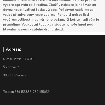
vybere opravdu celá rodina. Zboží v nabídce je náš vlastní
dovoz nebo kvalitní česká výroba. Poštovné nabízíme za
velice příznivé ceny nebo zdarma. Pokud si nejste jisti
výběrem velikosti nadměrného pyžama či košile, rádi vám je
přeměříme. Velikostní tabulku najdete nahoře hned pod
hlavním názvem každého druhu zboží.
Adresa:
Michal Bártík - PLUTO
Špidrova 95
385 01 Vimperk
Telefon 739455857, 739455859