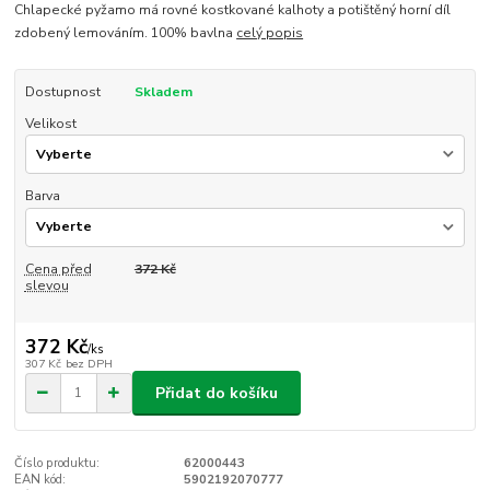
Chlapecké pyžamo má rovné kostkované kalhoty a potištěný horní díl
zdobený lemováním. 100% bavlna
celý popis
Dostupnost
Skladem
Velikost
Barva
Cena před
372 Kč
slevou
372 Kč
/
ks
307 Kč
bez DPH
Přidat do košíku
Číslo produktu:
62000443
EAN kód:
5902192070777