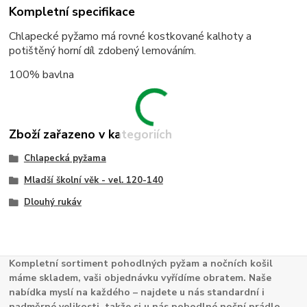
Kompletní specifikace
Chlapecké pyžamo má rovné kostkované kalhoty a
potištěný horní díl zdobený lemováním.
100% bavlna
Zboží zařazeno v kategoriích
Chlapecká pyžama
Mladší školní věk - vel. 120-140
Dlouhý rukáv
Kompletní sortiment pohodlných pyžam a nočních košil
máme skladem, vaši objednávku vyřídíme obratem. Naše
nabídka myslí na každého – najdete u nás standardní i
nadměrné velikosti, takže si u nás pohodlné noční prádlo